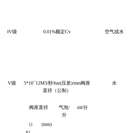
IV
级
0.01%
额定
Cv
空气或水
V
级
5*10¯12M3/
秒
/bar(
压差
)/mm
阀座
水
直径（公制）
阀座直径
气泡
/
ml/
分
分
（
i
(mm)
n
）