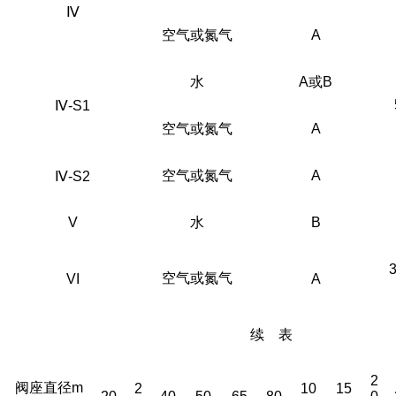
Ⅳ
空气或氮气
A
水
A
或
B
Ⅳ
-S1
空气或氮气
A
空气或氮气
A
Ⅳ
-S2
V
水
B
3
空气或氮气
VI
A
续
表
2
阀座直径
m
2
10
15