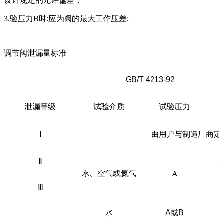
设计规定的允许偏差；
3.验压力B时:应为阀的最大工作压差;
调节阀泄漏量标准
GB/T 4213-92
泄漏等级
试验介质
试验压力
Ⅰ
由用户与制造厂商
Ⅱ
水、空气或氮气
A
Ⅲ
水
A
或
B