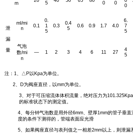
20
40
50
65
80
0
5
0
0
m
0
0.
6.
ml/mi
0.4
0.1
1
0.3
0.6
0.9
1.7
4.0
7
泄
n
5
5
5
漏
气泡
4
量
—
1
2
3
4
6
11
27
数
/mi
5
n
注：
1
、△
P
以
Kpa
为单位。
2
、
D
为阀座直径，以
mm
为单位。
3
、对于可压缩流体体积流量，绝对压力为
101.325Kpa
的标准状态下的测定值。
4
、每分钟气泡数是用外径
6mm
、壁厚
1mm
的管子垂直
度的条件下测得的，管端表面应光滑
5
、如果阀座直径与表列值之一相差
2mm
以上，则泄漏