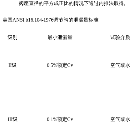
阀座直径的平方成正比的情况下通过内推法取得。
美国ANSI b16.104-1976调节阀的泄漏量标准
级别
最小泄漏量
试验介质
II
级
0.5%
额定
Cv
空气或水
III
级
0.1%
额定
Cv
空气或水