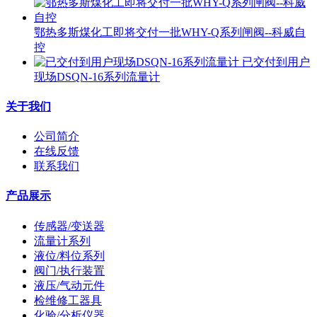
鄂热多斯煤化工即将交付一批WHY-Q系列闸阀--科威自
控
已交付到用户
现场DSQN-16系列流量计
关于我们
公司简介
在线反馈
联系我们
产品展示
传感器/变送器
流量计系列
液位/料位系列
阀门/执行装置
液压/气动元件
检维修工器具
化验/分析仪器