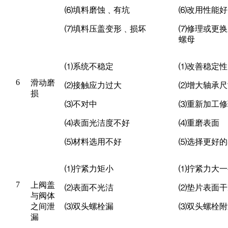
⑹
填料磨蚀
﹑有坑
⑹
改用性能好
⑺
填料压盖变形﹑损坏
⑺
修理或更换
螺母
⑴
系统不稳定
⑴
改善稳定性
6
滑动磨
⑵
接触应力过大
⑵
增大轴承尺
损
⑶
不对中
⑶
重新加工修
⑷
表面光洁度不好
⑷
重磨表面
⑸
材料选用不好
⑸
选择更好的
⑴
拧紧力矩小
⑴
拧紧力大一
7
上阀盖
⑵
表面不光洁
⑵
垫片表面干
与阀体
之间泄
⑶
双头螺栓漏
⑶
双头螺栓附
漏