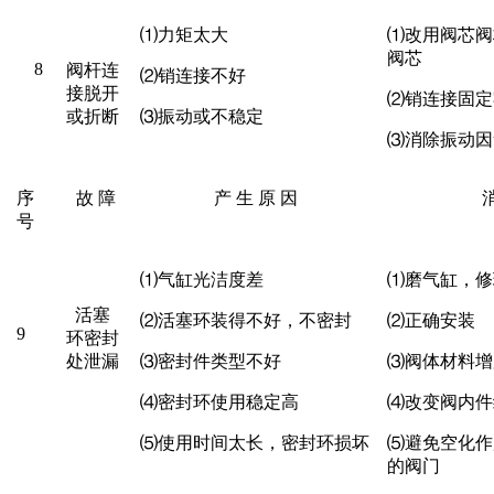
⑴
力矩太大
⑴
改用阀芯阀
阀芯
8
阀杆连
⑵
销连接不好
接脱开
⑵
销连接固定
或折断
⑶
振动或不稳定
⑶
消除振动因
序
故
障
产
生
原
因
号
⑴
气缸光洁度差
⑴
磨气缸，修
活塞
⑵
活塞环装得不好，不密封
⑵
正确安装
9
环密封
处泄漏
⑶
密封件类型不好
⑶
阀体材料增
⑷
密封环使用稳定高
⑷
改变阀内件
⑸
使用时间太长，密封环损坏
⑸
避免空化作
的阀门