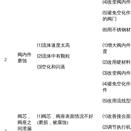
⑷
改变阀内件
⑸
避免空化作
的阀门
⑹
用不锈钢材
⑴
流体速度太高
⑴
增大阀内件
度
阀内件
⑵
流体中有颗粒
2
磨蚀
⑵
改用硬材料
⑶
空化和闪蒸
⑶
改变阀内件
⑷
避免空化作
件
⑸
改用流线型
阀芯
﹑
⑴
阀芯
﹑阀座表面情况不好
⑴
改善接合面
阀座之
(磨损﹑被腐蚀)
⑵
调节执行机
间泄漏