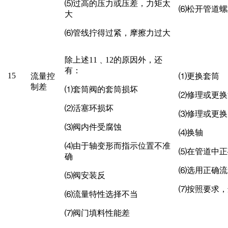
⑸
过高的压力或压差，力矩太
⑹
松开管道螺
大
⑹
管线拧得过紧，摩擦力过大
除上述
11
﹑12的原因外，还
有：
15
流量控
⑴
更换套筒
制差
⑴
套筒阀的套筒损坏
⑵
修理或更换
⑵
活塞环损坏
⑶
修理或更换
⑶
阀内件受腐蚀
⑷
换轴
⑷
由于轴变形而指示位置不准
⑸
在管道中正
确
⑹
选用正确流
⑸
阀安装反
⑺
按照要求，
⑹
流量特性选择不当
⑺
阀门填料性能差