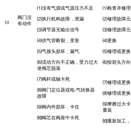
⑴
没有气源或气源压力不足
⑴
检查并修理
阀门没
⑵
执行机构故障，泄漏
⑵
修理故障元
10
有动作
⑶
调节器无输出信号
⑶
修理故障元
⑷
供气管断裂
﹑变形
⑷
更换
⑸
气接头损坏
﹑漏气
⑸
修理或更换
⑹
流动方向不正确，受力过大
⑹
按箭头方向
使阀芯脱落
⑺
阀杆或轴卡死
⑺
修理或更换
⑻
阀门定位器或电-气转换器
⑻
修理或更换
故障
⑼
摩擦过大卡
⑼
阀内件损坏﹑卡住
重装
⑽
阀芯在阀座中卡死
⑽
重新加工，