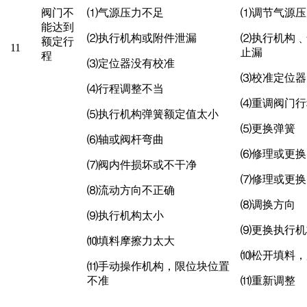
阀门不
⑴
气源压力不足
⑴
调节气源压
能达到
⑵
执行机构或附件泄漏
⑵
执行机构
﹑
额定行
11
止漏
程
⑶
定位器没有校准
⑶
校准定位器
⑷
行程调整不当
⑷
重调阀门行
⑸
执行机构弹簧额定值太小
⑸
更换弹簧
⑹
轴或阀杆弯曲
⑹
修理或更换
⑺
阀内件损坏或不干净
⑺
修理或更换
⑻
流动方向不正确
⑻
调换方向
⑼
执行机构太小
⑼
更换执行机
⑽
填料摩擦力太大
⑽
松开填料，
⑾
手动操作机构，限位块位置
不准
⑾
重新调整