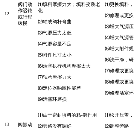
阀门动
⑴
填料摩擦力大；填料变质老
⑴
更换填料，
作迟钝
化
12
⑵
修理或更换
或行程
⑵
轴或阀杆弯曲
缓慢
⑶
增大气源压
⑶
气源压力太低
⑷
增大气源管
⑷
气源容量不足
⑸
增大附件规
⑸
附件尺寸太小
⑹
洗干净，研
⑹
活塞执行机构摩擦太大
⑺
修理或更换
⑺
轴承摩擦力大
⑻
修理或更换
⑻
定位器响应性能差
⑼
修理活塞环
⑼
活塞环磨损
⑴
由于密封填料的粘
-
滑作用
⑴
松开压盖，
13
阀振动
⑵
旁路没有调好
⑵
调整旁路