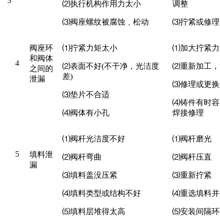
3
⑵
执行机构作用力太小
调整
⑶
阀座螺纹被腐蚀
﹑松动
⑶
拧紧或修理
阀座环
⑴
拧紧力矩太小
⑴
加大拧紧力
和阀体
4
⑵
表面不好
(
不干净，光洁度
⑵
重新加工，
之间的
差)
泄漏
⑶
修理或更换
⑶
垫片不合适
⑷
铸件有时容
⑷
阀体有小孔
焊接修理
⑴
阀杆光洁度不好
⑴
阀杆磨光
5
填料泄
⑵
阀杆弯曲
⑵
阀杆压直
漏
⑶
填料盖没压紧
⑶
重新拧紧
⑷
填料类型或结构不好
⑷
重选填料并
⑸
填料层堆得太高
⑸
安装间隔环