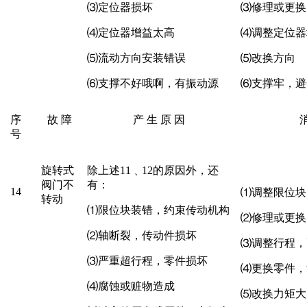
⑶
定位器损坏
⑶
修理或更换
⑷
定位器增益太高
⑷
调整定位器
⑸
流动方向安装错误
⑸
改换方向
⑹
支撑不好哦啊，有振动源
⑹
支撑牢，避
序
故
障
产
生
原
因
号
旋转式
除上述
11
﹑12的原因外，还
阀门不
有：
14
⑴
调整限位块
转动
⑴
限位块装错，约束传动机构
⑵
修理或更换
⑵
轴断裂，传动件损坏
⑶
调整行程，
⑶
严重超行程，零件损坏
⑷
更换零件，
⑷
腐蚀或赃物造成
⑸
改换力矩大