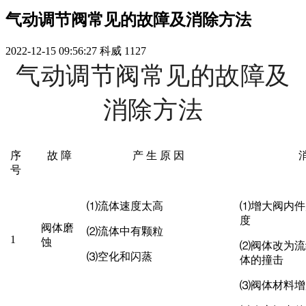
气动调节阀常见的故障及消除方法
2022-12-15 09:56:27
科威
1127
气动调节阀常见的故障及
消除方法
序
故
障
产
生
原
因
号
⑴
流体速度太高
⑴
增大阀内件
度
阀体磨
⑵
流体中有颗粒
1
蚀
⑵
阀体改为流
⑶
空化和闪蒸
体的撞击
⑶
阀体材料增