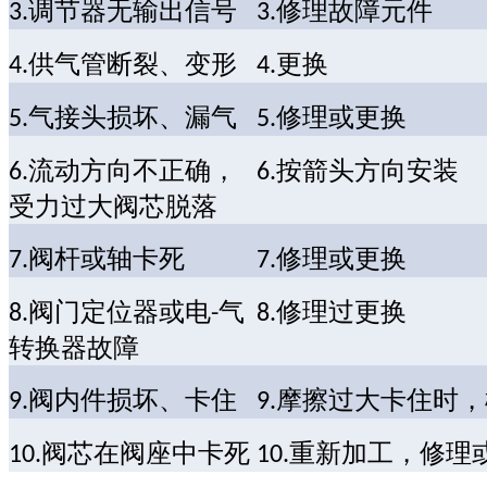
调节器无输出信号
修理故障元件
3.
3.
供气管断裂、变形
更换
4.
4.
气接头损坏、漏气
修理或更换
5.
5.
流动方向不正确，
按箭头方向安装
6.
6.
受力过大阀芯脱落
阀杆或轴卡死
修理或更换
7.
7.
阀门定位器或电
气
修理过更换
8.
-
8.
转换器故障
阀内件损坏、卡住
摩擦过大卡住时，
9.
9.
阀芯在阀座中卡死
重新加工，修理
10.
10.