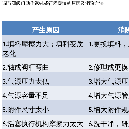
调节阀阀门动作迟钝或行程缓慢的原因及消除方法
产生原因
消
填料摩擦力大；填料变质
更换填料，
1.
1.
老化
轴或阀杆弯曲
修理或更换
2.
2.
气源压力太低
增大气源压
3.
3.
气源容量不足
增大气源管
4.
4.
附件尺寸太小
增大附件规
5.
5.
活塞执行机构摩擦力太大
洗干净，研
6.
6.