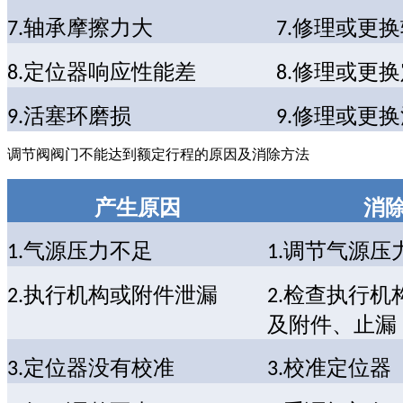
轴承摩擦力大
修理或更换
7.
7.
定位器响应性能差
修理或更换
8.
8.
活塞环磨损
修理或更换
9.
9.
调节阀阀门不能达到额定行程的原因及消除方法
产生原因
消
气源压力不足
调节气源压
1.
1.
执行机构或附件泄漏
检查执行机
2.
2.
及附件、止漏
定位器没有校准
校准定位器
3.
3.