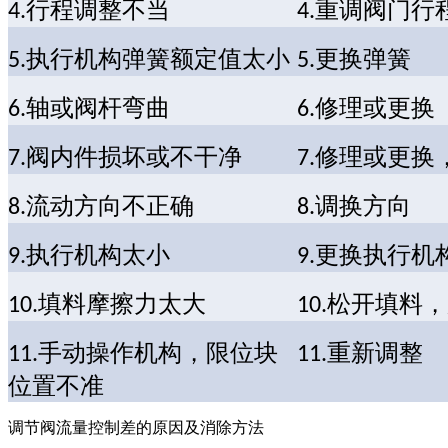
行程调整不当
重调阀门行
4.
4.
执行机构弹簧额定值太小
更换弹簧
5.
5.
轴或阀杆弯曲
修理或更换
6.
6.
阀内件损坏或不干净
修理或更换
7.
7.
流动方向不正确
调换方向
8.
8.
执行机构太小
更换执行机
9.
9.
填料摩擦力太大
松开填料，
10.
10.
手动操作机构，限位块
重新调整
11.
11.
位置不准
调节阀流量控制差的原因及消除方法