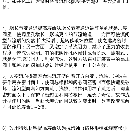
座。如某化工厂大修时将节流件dgl0更换为dg8，寿命提高了1
倍。
4）增长节流通道提高寿命法增长节流通道最简单的就是加厚
阀座，使阀座孔增长，形成更长的节流通道。一方面可使流闭
型节流后的突然 扩大延后，起转移破坏位置，使之远离密封
面的作用；另一方面，又增加了节流阻力，减小了压力的恢复
程度，使汽蚀减弱。有的把阀座孔内设计成台阶式、波浪式，
就是为了增加阻力，削弱汽蚀。这种方法在引进装置中的高压
阀上和将老的阀加以改进时经常使用，也十分有效。
5）改变流向提高寿命法流开型向着开方向流，汽蚀、冲蚀主
要作用在密封面上，使阀芯根部和阀芯阀座密封面很快遭受破
坏；流闭型向着闭方向流，汽蚀、冲蚀作用在节流之后，阀座
密封面以下，保护了密封面和阀芯根部，延长了寿命。故作流
开型使用的阀，当延长寿命的问题较为突出时，只需改变流向
即可延长寿命1～2倍。
6）改用特殊材料提高寿命法为抗汽蚀（破坏形状如蜂窝状小