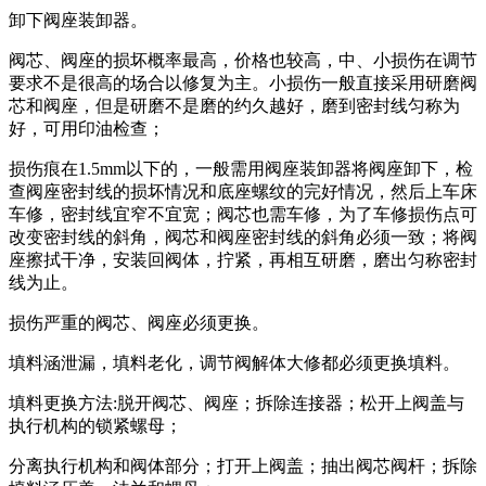
卸下阀座装卸器。
阀芯、阀座的损坏概率最高，价格也较高，中、小损伤在调节
要求不是很高的场合以修复为主。小损伤一般直接采用研磨阀
芯和阀座，但是研磨不是磨的约久越好，磨到密封线匀称为
好，可用印油检查；
损伤痕在1.5mm以下的，一般需用阀座装卸器将阀座卸下，检
查阀座密封线的损坏情况和底座螺纹的完好情况，然后上车床
车修，密封线宜窄不宜宽；阀芯也需车修，为了车修损伤点可
改变密封线的斜角，阀芯和阀座密封线的斜角必须一致；将阀
座擦拭干净，安装回阀体，拧紧，再相互研磨，磨出匀称密封
线为止。
损伤严重的阀芯、阀座必须更换。
填料涵泄漏，填料老化，调节阀解体大修都必须更换填料。
填料更换方法:脱开阀芯、阀座；拆除连接器；松开上阀盖与
执行机构的锁紧螺母；
分离执行机构和阀体部分；打开上阀盖；抽出阀芯阀杆；拆除