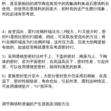
料，甚至新购回的调节阀也将其中的四氟填料换成石墨填料后
使用。但使用石墨填料的回差大，初时有的还产生爬行现象，
对此必须有所考虑。
4）改变流向，置P2在阀杆端法当△P较大，P1又较大时，密
封P1显然比密封P2困难。因此，可采取改变流向的方法，将
P1在阀杆端改为P2在阀杆端，这对压力高、压差大的阀是较
有效的。如波纹管阀就通常应考虑密封P2。
5）采用透镜垫密封法对于上、下盖的密封，阀座与上、下阀
体的密封。若为平面密封，在高温高压下，密封性差，引起外
泄，可以改用透镜垫密封，能得到满意的效果。
6）更换密封垫片至今，大部分密封垫片仍采用石棉板，在高
温下，密封性能较差，寿命也短，引起外泄。遇到这种情况，
可改用缠绕垫片，“O”形环等。
调节阀填料泄漏的产生原因及消除方法