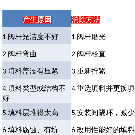
产生原因
消除方法
阀杆光洁度不好
阀杆磨光
1.
1.
阀杆弯曲
阀杆校直
2.
2.
填料盖没有压紧
重新拧紧
3.
3.
填料类型或结构不
重选填料并更换填
4.
4.
好
填料层堆得太高
安装间隔环，减少
5.
5.
填料腐蚀、有坑
改用性能好的填料
6.
6.