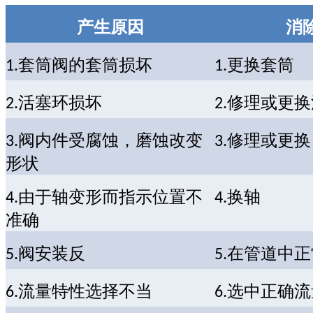
产生原因
消
套筒阀的套筒损坏
更换套筒
1.
1.
活塞环损坏
修理或更换
2.
2.
阀内件受腐蚀，磨蚀改变
修理或更换
3.
3.
形状
由于轴变形而指示位置不
换轴
4.
4.
准确
阀安装反
在管道中正
5.
5.
流量特性选择不当
选中正确流
6.
6.