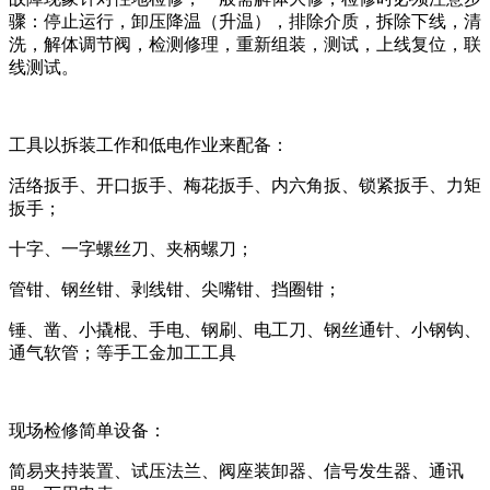
骤：停止运行，卸压降温（升温），排除介质，拆除下线，清
洗，解体调节阀，检测修理，重新组装，测试，上线复位，联
线测试。
工具以拆装工作和低电作业来配备：
活络扳手、开口扳手、梅花扳手、内六角扳、锁紧扳手、力矩
扳手；
十字、一字螺丝刀、夹柄螺刀；
管钳、钢丝钳、剥线钳、尖嘴钳、挡圈钳；
锤、凿、小撬棍、手电、钢刷、电工刀、钢丝通针、小钢钩、
通气软管；等手工金加工工具
现场检修简单设备：
简易夹持装置、试压法兰、阀座装卸器、信号发生器、通讯