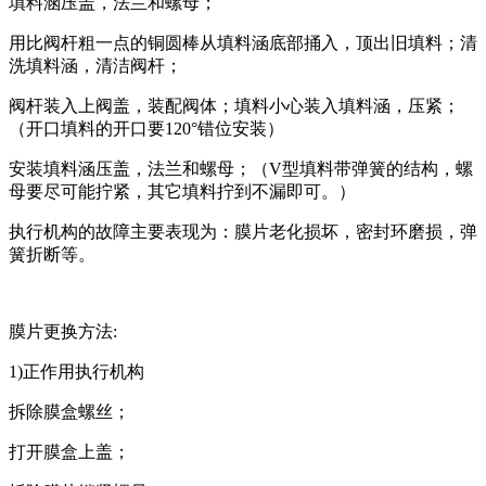
填料涵压盖，法兰和螺母；
用比阀杆粗一点的铜圆棒从填料涵底部捅入，顶出旧填料；清
洗填料涵，清洁阀杆；
阀杆装入上阀盖，装配阀体；填料小心装入填料涵，压紧；
（开口填料的开口要120°错位安装）
安装填料涵压盖，法兰和螺母；（V型填料带弹簧的结构，螺
母要尽可能拧紧，其它填料拧到不漏即可。）
执行机构的故障主要表现为：膜片老化损坏，密封环磨损，弹
簧折断等。
膜片更换方法:
1)正作用执行机构
拆除膜盒螺丝；
打开膜盒上盖；