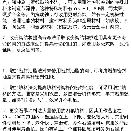
点）和冲刷（流线型的小沟），可改用耐汽蚀和冲刷的特殊材
料来制造节流件。这种特殊材料有6YC－1、A4钢、司太莱、
硬质合金等。为抗腐蚀，可改用更耐腐蚀，并有一定机械性
能、物理性能的材料。这种材料分为非金属材料（如橡胶、四
氟、陶瓷等）和金属材料（如蒙乃尔、哈氏合金等）两类。
7）改变阀结构提高寿命法采取改变阀结构或选用具有更长寿
命的阀的办法来达到提高寿命的目的，如选用多级式阀，反汽
蚀阀、耐腐蚀阀等。
1）增加密封油脂法对未使用密封油脂的阀，可考虑增加密封
油脂来提高阀杆密封性能。
2）增加填料法为提高填料对阀杆的密封性能，可采用增加填
料的方法。通常是采用双层、多层混合填料形式，单纯增加数
量，如将3片增到5片，效果并不明显。
3）更换石墨填料法大量使用的四氟填料，因其工作温度在－
20～+200℃范围内，当温度在上、下限，变化较大时，其密封
性便明显下降，老化快，寿命短。柔性石墨填料可克服这些缺
点且使用寿命长。因而有的工厂全部将四氟填料改为石墨填