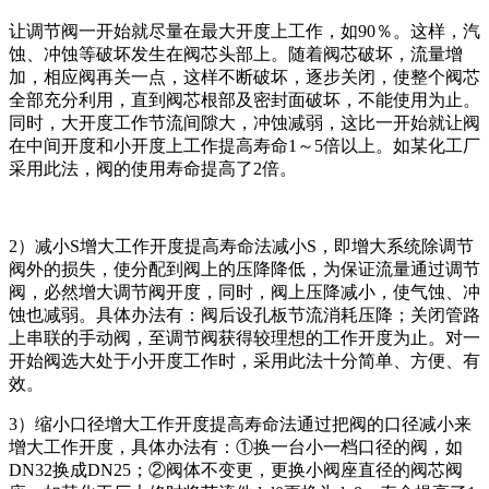
让调节阀一开始就尽量在最大开度上工作，如90％。这样，汽
蚀、冲蚀等破坏发生在阀芯头部上。随着阀芯破坏，流量增
加，相应阀再关一点，这样不断破坏，逐步关闭，使整个阀芯
全部充分利用，直到阀芯根部及密封面破坏，不能使用为止。
同时，大开度工作节流间隙大，冲蚀减弱，这比一开始就让阀
在中间开度和小开度上工作提高寿命1～5倍以上。如某化工厂
采用此法，阀的使用寿命提高了2倍。
2）减小S增大工作开度提高寿命法减小S，即增大系统除调节
阀外的损失，使分配到阀上的压降降低，为保证流量通过调节
阀，必然增大调节阀开度，同时，阀上压降减小，使气蚀、冲
蚀也减弱。具体办法有：阀后设孔板节流消耗压降；关闭管路
上串联的手动阀，至调节阀获得较理想的工作开度为止。对一
开始阀选大处于小开度工作时，采用此法十分简单、方便、有
效。
3）缩小口径增大工作开度提高寿命法通过把阀的口径减小来
增大工作开度，具体办法有：①换一台小一档口径的阀，如
DN32换成DN25；②阀体不变更，更换小阀座直径的阀芯阀