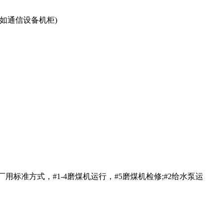
如通信设备机柜)
行，厂用标准方式，#1-4磨煤机运行，#5磨煤机检修;#2给水泵运