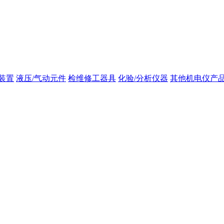
装置
液压/气动元件
检维修工器具
化验/分析仪器
其他机电仪产