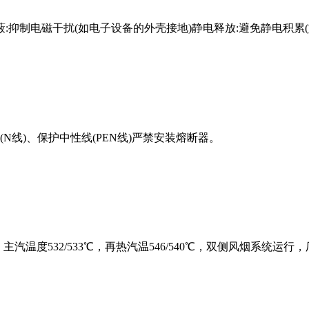
:抑制电磁干扰(如电子设备的外壳接地)静电释放:避免静电积累(
线)、保护中性线(PEN线)严禁安装熔断器。
r，主汽温度532/533℃，再热汽温546/540℃，双侧风烟系统运