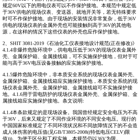
规定60V以下的用电仪表可以不作保护接地。本规范中规定低
于36V供电的现场仪表、变送器、就地开关等，若无特殊要求
时可不作保护接地。由于现场的安装情况非常复杂，低于36V
供电的现场仪表的金属外壳也可能接触到高于36V的其他电
源，在这样的情况下这些仪表的外壳也应作保护接地。
2、SHIT 3081-2019《石油化工仪表接地设计规范(正在修改)》
4.1.4非爆炸危险环境中，供电电压低于36V的现场仪表金属外
壳、金属保护箱、金属接线箱，可不实施保护接地，但对于可
能与高于36V电压设备接触的应实施保护接地。
4.1.5爆炸危险环境中，非本质安全系统的现场仪表金属外壳、
金属保护箱、金属接线箱应实施保护接地，本质安全系统的现
场仪表金属外壳、金属保护箱、金属接线箱可不实施保护接
地。4.1.6用于雷电防护的现场仪表金属外壳、金属保护箱、金
属接线箱应实施保护接地。条文说明:
4.1.4本条款规定的是现场设备。我国曾经规定安全电压为不高
于36V，后来又规定了不同作业环境的不同安全电压。现行的
中国国家标准规定了不同环境状况和不同故障情况下的不会造
成人体伤害的电压值(见GB/T3805-2008((特低电压CELV)限
值)))。为便于区分和工程实施，本规范仍以36V为限。