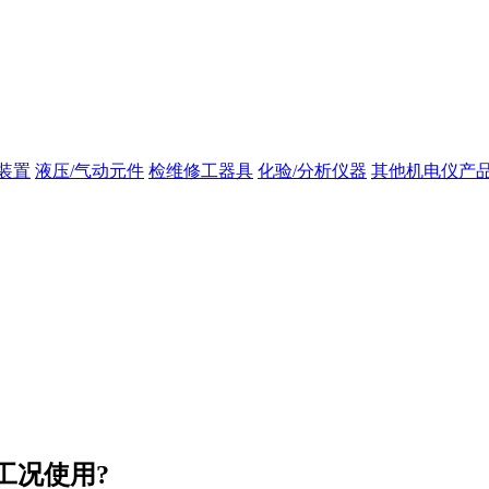
装置
液压/气动元件
检维修工器具
化验/分析仪器
其他机电仪产
工况使用?