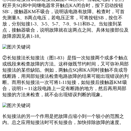
程开关SQ和中间继电器常开触点KA闭合时，按下启动按钮
SB∶，接触器KM不吸合，说明该电路有故障。检查时，可首
先测量A、B两点电压，若电压正常，可将按钮SB，按住不
放，分别短接1-3、3-5、5-7、7-9、9-11和B-2。当短接到某
点，接触器吸合，说明故障就在这两点之间。具体短接部位及
故障原因见表1-18。
②长短接法长短接法（图1-83）是指一次短接两个或多个触点
或线段来检查故障的方法。这样做既节约时间，又可弥补局部
短接法的某些缺陷。例如，两触点SQ和KA同时接触不良或导
线断路，用局部短接法检查电路故障的结果可能出现错误的判
断。而用长短接法一次可将1-11短接，如短接后接触器KM∶吸
合，说明1～11这段电路上一定有断路的地方，然后再用局部
短接的方法来检查，就不会出现错误判断的现象。
长短接法的另一个作用是把故障点缩小到一个较小的范围之
内。总之应用短接法时可长短接合，加快排除故障的速度。