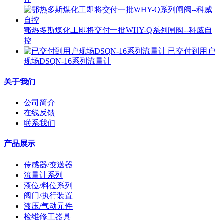
鄂热多斯煤化工即将交付一批WHY-Q系列闸阀--科威自
控
已交付到用户
现场DSQN-16系列流量计
关于我们
公司简介
在线反馈
联系我们
产品展示
传感器/变送器
流量计系列
液位/料位系列
阀门/执行装置
液压/气动元件
检维修工器具