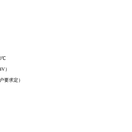
0℃
4V）
用户要求定）