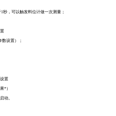
于1秒，可以触发料位计做一次测量；
设置
参数设置）；
离设置
果*）
繁启动。