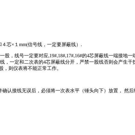
４芯×１mm(信号线，一定要屏蔽线）.
要对应,19#,18#,17#,16#的4芯屏蔽线一端接地一端悬空，13
线为电机正反转线，一定和二次表的4芯屏蔽线分开，严禁一股线否则会
5#束成一股，则仪表将不能正常工作。
并确认接线无误后，必须将一次表水平（锤头向下）放置， 然后