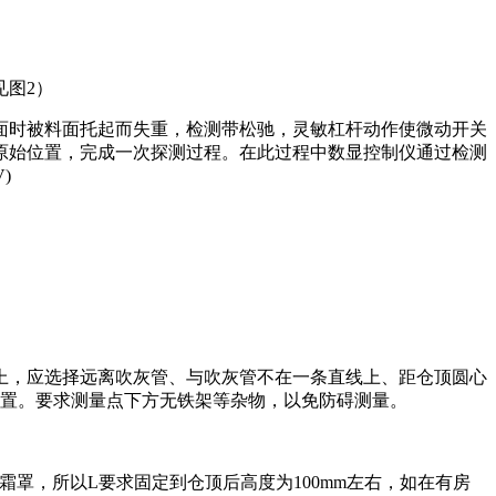
见图2）
面时被料面托起而失重，检测带松驰，灵敏杠杆动作使微动开关
原始位置，完成一次探测过程。在此过程中数显控制仪通过检测
)
上，应选择远离吹灰管、与吹灰管不在一条直线上、距仓顶圆心
位置。要求测量点下方无铁架等杂物，以免防碍测量。
加防霜罩，所以L要求固定到仓顶后高度为100mm左右，如在有房