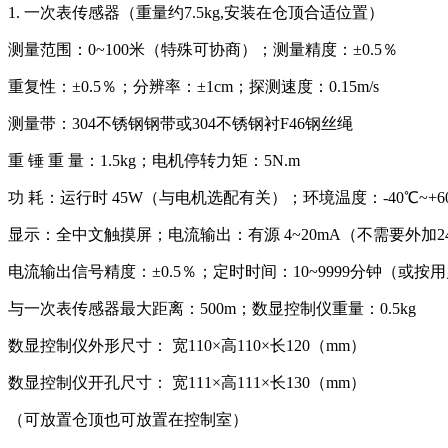
1. 一次表传感器（重量约7.5kg,安装在仓顶合适位置）
测量范围：0~100米（特殊可协商）；测量精度：±0.5％
重复性：±0.5％；分辨率：±1cm；探测速度：0.15m/s
测量带：304不锈钢钢带或304不锈钢衬F46钢丝绳
重 锤 重 量：1.5kg；电机停转力矩：5N.m
功 耗：运行时 45W（与电机选配有关）；环境温度：-40℃~+6
显示：全中文触摸屏；电流输出：有源 4~20mA（不需要外加2
电流输出信号精度：±0.5％；定时时间：10~9999分钟（或按
与一次表传感器最大距离：500m；数显控制仪重量：0.5kg
数显控制仪外形尺寸： 宽110×高110×长120（mm）
数显控制仪开孔尺寸： 宽111×高111×长130（mm）
（可放置仓顶也可放置在控制室）