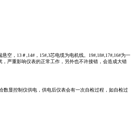
＃,14#，15#,3芯电缆为电机线。19#,18#,17#,16#为一
产生干扰，严重影响仪表的正常工作，另外也不许接错，会造成大错
给数显控制仪供电，供电后仪表会有一次自检过程，如自检过