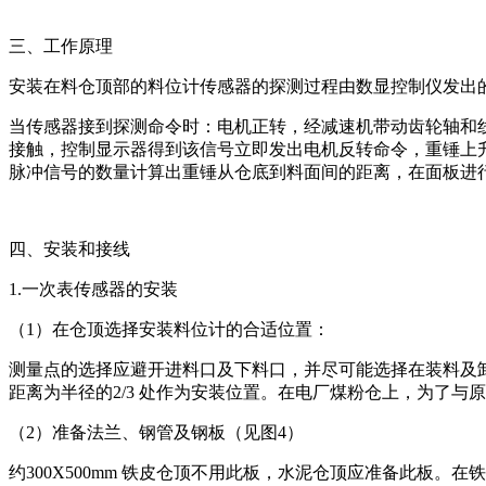
三、工作原理
安装在料仓顶部的料位计传感器的探测过程由数显控制仪发出
当传感器接到探测命令时：电机正转，经减速机带动齿轮轴和
接触，控制显示器得到该信号立即发出电机反转命令，重锤上
脉冲信号的数量计算出重锤从仓底到料面间的距离，在面板进行数字
四、安装和接线
1.一次表传感器的安装
（1）在仓顶选择安装料位计的合适位置：
测量点的选择应避开进料口及下料口，并尽可能选择在装料及
距离为半径的2/3 处作为安装位置。在电厂煤粉仓上，为了
（2）准备法兰、钢管及钢板（见图4）
约300X500mm 铁皮仓顶不用此板，水泥仓顶应准备此板。在