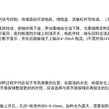
的信号控制。传感器由可逆电机、绕线盘、灵敏杠杆等组成。（
线筒转动，使钢丝绳下放，带动重锤由仓顶下降。当重锤降至料
升返回，直到检测挡片碰上到顶开关，电机停转，锤头回到仓顶
显示，并在后面板端子上输出4~20mA 电流。(不需外加24V
卸料过程中均近似于等高测量的位置。在圆顶的水泥、粉煤灰仓
与原手摇探锤数据更好的对照，应该选择与原手摇探锤距离较近的
铁板上开孔，孔径=铁管外径δ=8-10mm。如料仓为露天，需要