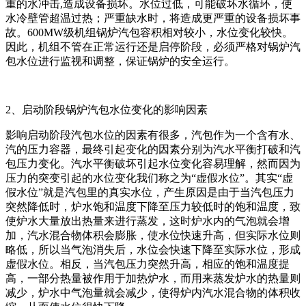
重的水冲击,造成设备损坏。水位过低，可能破坏水循环，使
水冷壁管超温过热；严重缺水时，将造成更严重的设备损坏事
故。600MW级机组锅炉汽包容积相对较小，水位变化较快。
因此，机组不管在正常运行还是启停阶段，必须严格对锅炉汽
包水位进行监视和调整，保证锅炉的安全运行。
2、启动阶段锅炉汽包水位变化的影响因素
影响启动阶段汽包水位的因素有很多，汽包作为一个含有水、
汽的压力容器，最终引起变化的因素分别为汽水平衡打破和汽
包压力变化。汽水平衡破坏引起水位变化容易理解，然而因为
压力的突变引起的水位变化我们称之为“虚假水位”。其实“虚
假水位”就是汽包里的真实水位，产生原因是由于当汽包压力
突然降低时，炉水饱和温度下降至压力较低时的饱和温度，致
使炉水大量放出热量来进行蒸发，这时炉水内的气泡就会增
加，汽水混合物体积会膨胀，使水位快速升高，但实际水位则
略低，所以当气泡消失后，水位会快速下降至实际水位，形成
虚假水位。相反，当汽包压力突然升高，相应的饱和温度提
高，一部分热量被作用于加热炉水，而用来蒸发炉水的热量则
减少，炉水中气泡量就会减少，使得炉内汽水混合物的体积收