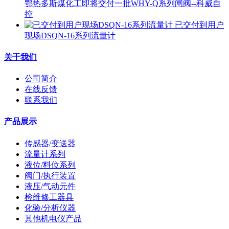
鄂热多斯煤化工即将交付一批WHY-Q系列闸阀--科威自
控
已交付到用户
现场DSQN-16系列流量计
关于我们
公司简介
在线反馈
联系我们
产品展示
传感器/变送器
流量计系列
液位/料位系列
阀门/执行装置
液压/气动元件
检维修工器具
化验/分析仪器
其他机电仪产品