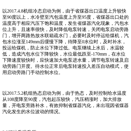
以2017.4.8机组冷态启动为例，由于省煤器出口温度上升较快
至90度以上，水冷壁至汽包温度上升至95度，省煤器出口处的
温度高于相应汽压下饱和温度，发生省煤器汽化现象，汽包水
位上升，且速率很快，及时降低电泵转速，关闭电泵启动旁路
门，增开两路热放水联箱疏水门，必要时及时停运给煤机，汽
包水位涨至149mm后缓慢下降，待降至0水位时，及时补水，
投运给煤机，防止水位下降过低。电泵继续上水后，水温较
低，造成汽包水位下降较快，水位最低跌至-170mm，在水位
下降速度较快时，应快速加大电泵进水量，调节电泵转速及启
动旁路门开度。待水位正常后电泵转速投入差压自动模式，使
用启动旁路门手动控制水位。
以2017.5.2机组热态启动为例，由于热态，及时控制给水温度
从108度降至90度，汽包起压较快，汽压稍涨时，加大排放
量，开电泵旁路补水，有效抑制省煤器汽化，未出现因省煤器
汽化发生的水位波动的情况。