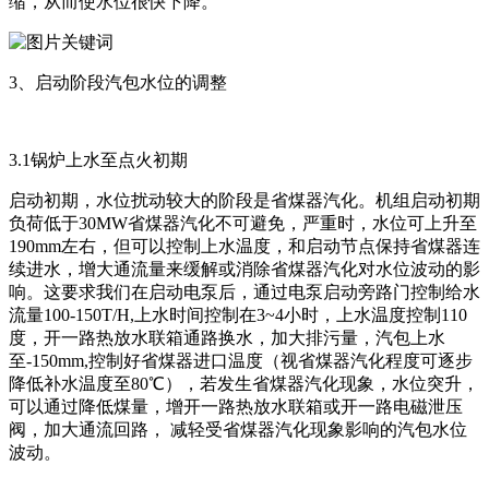
缩，从而使水位很快下降。
3、启动阶段汽包水位的调整
3.1锅炉上水至点火初期
启动初期，水位扰动较大的阶段是省煤器汽化。机组启动初期
负荷低于30MW省煤器汽化不可避免，严重时，水位可上升至
190mm左右，但可以控制上水温度，和启动节点保持省煤器连
续进水，增大通流量来缓解或消除省煤器汽化对水位波动的影
响。这要求我们在启动电泵后，通过电泵启动旁路门控制给水
流量100-150T/H,上水时间控制在3~4小时，上水温度控制110
度，开一路热放水联箱通路换水，加大排污量，汽包上水
至-150mm,控制好省煤器进口温度（视省煤器汽化程度可逐步
降低补水温度至80℃），若发生省煤器汽化现象，水位突升，
可以通过降低煤量，增开一路热放水联箱或开一路电磁泄压
阀，加大通流回路， 减轻受省煤器汽化现象影响的汽包水位
波动。