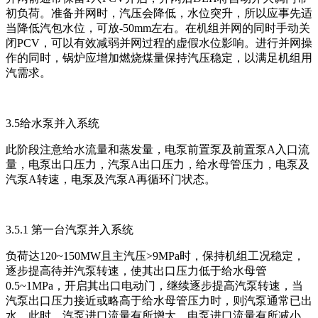
初负荷。准备并网时，汽压会降低，水位突升，所以应事先适
当降低汽包水位，可放-50mm左右。在机组并网的同时手动关
闭PCV，可以有效减弱并网过程的虚假水位影响。进行并网操
作的同时，锅炉应增加燃烧煤量保持汽压稳定，以满足机组用
汽需求。
3.5给水泵并入系统
此阶段注意给水流量和蒸发量，电泵前置泵及前置泵A入口流
量，电泵出口压力，汽泵A出口压力，给水母管压力，电泵及
汽泵A转速，电泵及汽泵A再循环门状态。
3.5.1 第一台汽泵并入系统
负荷达120~150MW且主汽压>9MPa时，保持机组工况稳定，
逐步提高待并汽泵转速，使其出口压力低于给水母管
0.5~1MPa，开启其出口电动门，继续逐步提高汽泵转速，当
汽泵出口压力接近或略高于给水母管压力时，则汽泵通常已出
水，此时，汽泵进口流量有所增大，电泵进口流量有所减小，