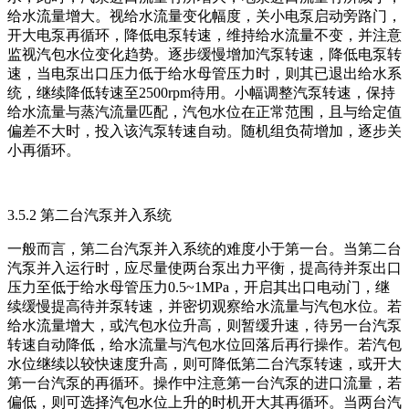
给水流量增大。视给水流量变化幅度，关小电泵启动旁路门，
开大电泵再循环，降低电泵转速，维持给水流量不变，并注意
监视汽包水位变化趋势。逐步缓慢增加汽泵转速，降低电泵转
速，当电泵出口压力低于给水母管压力时，则其已退出给水系
统，继续降低转速至2500rpm待用。小幅调整汽泵转速，保持
给水流量与蒸汽流量匹配，汽包水位在正常范围，且与给定值
偏差不大时，投入该汽泵转速自动。随机组负荷增加，逐步关
小再循环。
3.5.2 第二台汽泵并入系统
一般而言，第二台汽泵并入系统的难度小于第一台。当第二台
汽泵并入运行时，应尽量使两台泵出力平衡，提高待并泵出口
压力至低于给水母管压力0.5~1MPa，开启其出口电动门，继
续缓慢提高待并泵转速，并密切观察给水流量与汽包水位。若
给水流量增大，或汽包水位升高，则暂缓升速，待另一台汽泵
转速自动降低，给水流量与汽包水位回落后再行操作。若汽包
水位继续以较快速度升高，则可降低第二台汽泵转速，或开大
第一台汽泵的再循环。操作中注意第一台汽泵的进口流量，若
偏低，则可选择汽包水位上升的时机开大其再循环。当两台汽