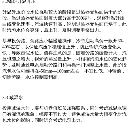
3.2锅炉升温升压
升温升压阶段水位扰动较大的阶段是过热器受热面烘干的阶
段。当过热器受热面温度大部分高于300度时，观察升温升压
曲线变化速率，汽温快速升高，说明过热器受热面已烘干，此
时汽包水位会突降，后上升。及时调整电泵出力。
尽早投旁路。旁路应小幅慢速操作，冷态启动高旁一般开30-
40%左右，以保证汽压平稳缓慢上升，防止锅炉汽压变化太
快，导致虚假水位。值得注意的是，随着旁路的缓慢开大，汽
压也随之增大，锅炉的蒸发量上升，可根据汽包水位的变化趋
势，及时通过电泵启动旁路门和再循环门调整上水量。此阶段
汽包水位可维持在-50mm—100mm左右，不宜过低。冲转前，
切除旁路，水位控制需稍高。
3.3 减温水
投用减温水时，要与机盘值班员加强联系，同时考虑减温水调
门有漏流的现象，幅度不宜过大，避免减温水量大幅变化对汽
包水位的影响，同时综合考虑电泵出力。