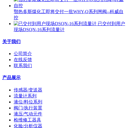
鄂热多斯煤化工即将交付一批WHY-Q系列闸阀--科威自
控
已交付到用户
现场DSQN-16系列流量计
关于我们
公司简介
在线反馈
联系我们
产品展示
传感器/变送器
流量计系列
液位/料位系列
阀门/执行装置
液压/气动元件
检维修工器具
化验/分析仪器