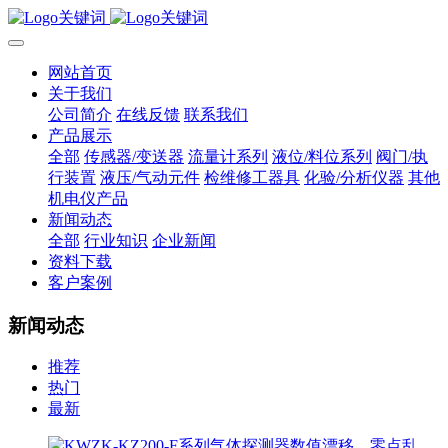
网站首页
关于我们
公司简介
在线反馈
联系我们
产品展示
全部
传感器/变送器
流量计系列
液位/料位系列
阀门/执
行装置
液压/气动元件
检维修工器具
化验/分析仪器
其他
机电仪产品
新闻动态
全部
行业知识
企业新闻
资料下载
客户案例
新闻动态
推荐
热门
最新