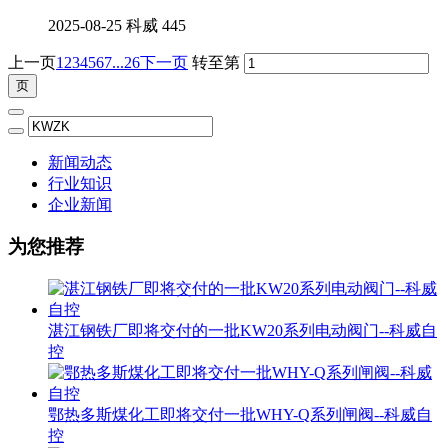
2025-08-25
科威
445
上一页
1
2
3
4
5
6
7
...26
下一页
转至第
新闻动态
行业知识
企业新闻
为您推荐
湛江钢铁厂即将交付的一批KW20系列电动阀门--科威自
控
鄂热多斯煤化工即将交付一批WHY-Q系列闸阀--科威自
控