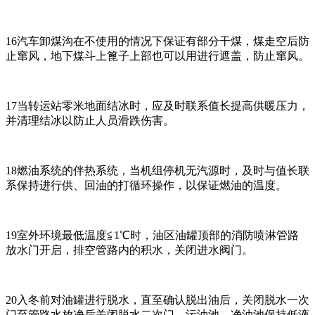
16汽车卸煤沟在不使用的情况下保证有部分干煤，煤走空后防
止窜风，地下煤斗上篦子上部也可以用进行遮盖，防止窜风。
17当转运站零米地面结冰时，应及时联系值长提高供暖压力，
并清理结冰以防止人员滑跌伤害。
18燃油系统的伴热系统，当机组停机无汽源时，及时与值长联
系保持进行供、回油的打循环操作，以保证燃油的温度。
19室外环境最低温度≦1℃时，油区油罐顶部的消防喷淋管路
放水门开启，排空管路内的积水，关闭进水阀门。
20入冬前对油罐进行脱水，直至确认脱出油后，关闭脱水一次
门至管路水放净后关闭脱水二次门。污油池、净油池保持低液