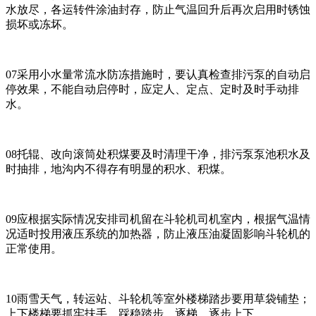
水放尽，各运转件涂油封存，防止气温回升后再次启用时锈蚀
损坏或冻坏。
07采用小水量常流水防冻措施时，要认真检查排污泵的自动启
停效果，不能自动启停时，应定人、定点、定时及时手动排
水。
08托辊、改向滚筒处积煤要及时清理干净，排污泵泵池积水及
时抽排，地沟内不得存有明显的积水、积煤。
09应根据实际情况安排司机留在斗轮机司机室内，根据气温情
况适时投用液压系统的加热器，防止液压油凝固影响斗轮机的
正常使用。
10雨雪天气，转运站、斗轮机等室外楼梯踏步要用草袋铺垫；
上下楼梯要抓牢扶手、踩稳踏步，逐梯、逐步上下。