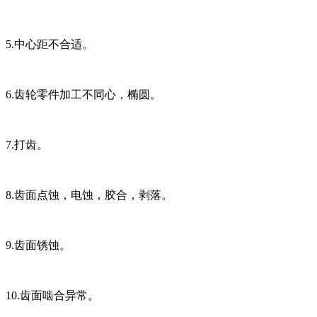
5.中心距不合适。
6.齿轮零件加工不同心，椭圆。
7.打齿。
8.齿面点蚀，电蚀，胶合，剥落。
9.齿面锈蚀。
10.齿面啮合异常。