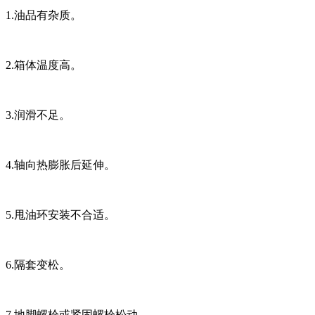
1.油品有杂质。
2.箱体温度高。
3.润滑不足。
4.轴向热膨胀后延伸。
5.甩油环安装不合适。
6.隔套变松。
7.地脚螺栓或紧固螺栓松动。