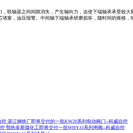
力，联轴器之间间隙消失，产生轴向力，迫使下端轴承承受较大
芯堵塞，油压报警。中间轴下端轴承研磨损坏，随时间的推移，
湛江钢铁厂即将交付的一批KW20系列电动阀门--科威自控
鄂热多斯煤化工即将交付一批WHY-Q系列闸阀--科威自控