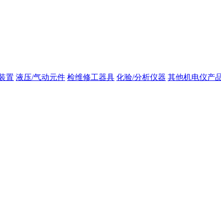
装置
液压/气动元件
检维修工器具
化验/分析仪器
其他机电仪产