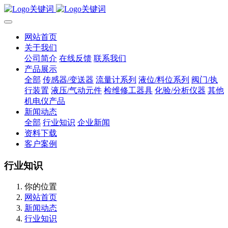
网站首页
关于我们
公司简介
在线反馈
联系我们
产品展示
全部
传感器/变送器
流量计系列
液位/料位系列
阀门/执
行装置
液压/气动元件
检维修工器具
化验/分析仪器
其他
机电仪产品
新闻动态
全部
行业知识
企业新闻
资料下载
客户案例
行业知识
你的位置
网站首页
新闻动态
行业知识