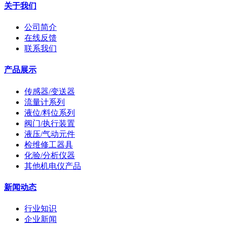
关于我们
公司简介
在线反馈
联系我们
产品展示
传感器/变送器
流量计系列
液位/料位系列
阀门/执行装置
液压/气动元件
检维修工器具
化验/分析仪器
其他机电仪产品
新闻动态
行业知识
企业新闻