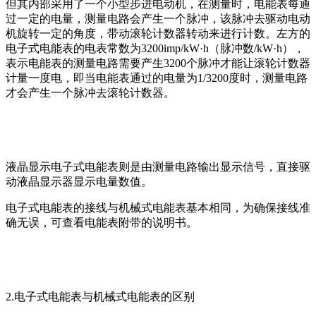
但其内部采用了一个小型步进电动机，在测量时，电能表每通
过一定的电量，测量电路会产生一个脉冲，该脉冲去驱动电动
机旋转一定的角度，带动滚轮计数器转动来进行计数。左方的
电子式电能表的电表常数为3200imp/kW·h（脉冲数/kW·h），
表示电能表的测量电路需要产生3200个脉冲才能让滚轮计数器
计量一度电，即当电能表通过的电量为1/3200度时，测量电路
才会产生一个脉冲去滚轮计数器。
液晶显示电子式电能表则是由测量电路输出显示信号，直接驱
动液晶显示器显示电量数值。
电子式电能表的接线与机械式电能表基本相同，为确保接线准
确无误，可查看电能表附带的说明书。
2.电子式电能表与机械式电能表的区别