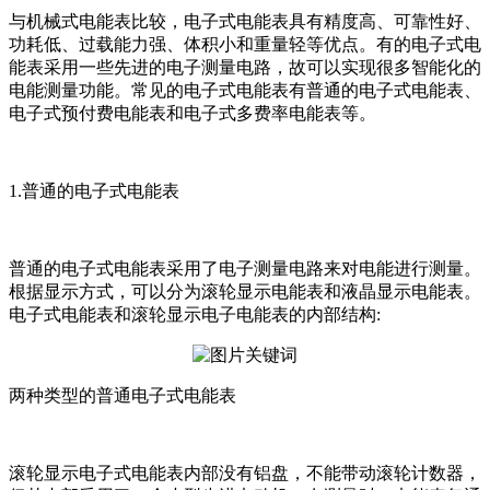
与机械式电能表比较，电子式电能表具有精度高、可靠性好、
功耗低、过载能力强、体积小和重量轻等优点。有的电子式电
能表采用一些先进的电子测量电路，故可以实现很多智能化的
电能测量功能。常见的电子式电能表有普通的电子式电能表、
电子式预付费电能表和电子式多费率电能表等。
1.普通的电子式电能表
普通的电子式电能表采用了电子测量电路来对电能进行测量。
根据显示方式，可以分为滚轮显示电能表和液晶显示电能表。
电子式电能表和滚轮显示电子电能表的内部结构:
两种类型的普通电子式电能表
滚轮显示电子式电能表内部没有铝盘，不能带动滚轮计数器，