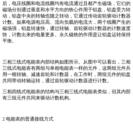
后，电压线圈和电流线圈均有电流通过且都产生磁场，它们的
磁场分别通过垂直和水平方向的铁心作用于铝盘，铝盘受力转
动，铝盘中央的转轴也随之转动，它通过传动齿轮驱动计数器
计数。如果电源电压高、流向负载的电流大，两个线圈产生的
磁场强，铝盘转速快，通过转轴、齿轮驱动计数器的计数速度
快，计数出来的电量更多。永久磁铁的作用是让铝盘运转保持
平衡。
三相三线式电能表内部结构如图所示。从图中可以看出，三相
三线式电能表有两组与单相电能表一样的元件，这两组元件共
用一根转轴、减速齿轮和计数器，在工作时，两组元件的铝盘
共同带动转轴运转，通过齿轮驱动计数器进行计数。
三相四线式电能表的结构与三相三线式电能表类似，但其内部
有三组元件共同来驱动计数机构。
2 电能表的普通接线方式