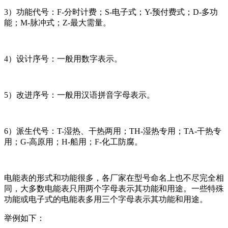
3）功能代号：F-分时计费；S-电子式；Y-预付费式；D-多功
能；M-脉冲式；Z-最大需量。
4）设计序号：一般用数字表示。
5）改进序号：一般用汉语拼音字母表示。
6）派生代号：T-湿热、干热两用；TH-湿热专用；TA-干热专
用；G-高原用；H-船用；F-化工防腐。
电能表的形式和功能很多，各厂家在型号命名上也不尽完全相
同，大多数电能表只用两个字母表示其功能和用途。一些特殊
功能或电子式的电能表多用三个字母表示其功能和用途。
举例如下：