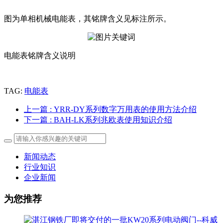
图为单相机械电能表，其铭牌含义见标注所示。
电能表铭牌含义说明
TAG:
电能表
上一篇
: YRR-DY系列数字万用表的使用方法介绍
下一篇
: BAH-LK系列兆欧表使用知识介绍
新闻动态
行业知识
企业新闻
为您推荐