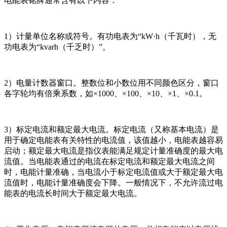
电能表铭牌通常含有以下内容：
1）计量单位名称或符号。有功电表为“kW·h（千瓦时），无
功电表为“kvarh（千乏时）”。
2）电量计数器窗口。整数位和小数位用不同颜色区分，窗口
各字轮均有倍乘系数，如×1000、×100、×10、×1、×0.1。
3）标定电流和额定最大电流。标定电流（又称基本电流）是
用于确定电能表有关特性的电流值，该值越小，电能表越容易
启动；额定最大电流是指仪表能满足规定计量准确度的最大电
流值。当电能表通过的电流在标定电流和额定最大电流之间
时，电能计量准确，当电流小于标定电流值或大于额定最大电
流值时，电能计量准确度会下降。一般情况下，不允许流过电
能表的电流长时间大于额定最大电流。