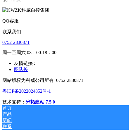
QQ客服
联系我们
0752-2830871
周一至周六 08：00-18：00
友情链接 :
图队长
网站版权为科威公司所有
0752-2830871
粤ICP备2022024852号-1
技术支持：
米拓建站 7.5.0
首页
产品
新闻
联系