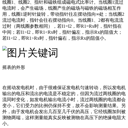
线圈1、线圈2、指针和磁铁组成磁电式比率计。当线圈1流过
电流时，会产生磁场，线圈产生的磁场与磁铁的磁场相互作
用，线圈1逆时针旋转，带动指针往左摆动指向∞处；当线圈2
流过电流时，指针会往右摆动指向0。当线圈1、2都有电流流
过时（两线圈参数相同），若I1=I2，即R1=Rx时，指针指在
中间；若I1>I2，即R1<Rx时，指针偏左，指示Rx的阻值大；
若I1<I2，即R1>Rx时，指针偏右，指示Rx的阻值小。
摇表的外形
在摇动发电机时，由于很难保证发电机匀速转动，所以发电机
输出的电压和流出的电流是不稳定的，但因为流过两线圈的电
流同时变化，如发电机输出电流小时，流过两线圈的电流都会
变小，它们受力的比例仍保持不变，故不会影响测量结果。另
外，由于发电机会发出几百至几千伏的高压，它经线圈加到被
测物两端，这样测量能真实反映被测物在高压下的绝缘电阻大
小。