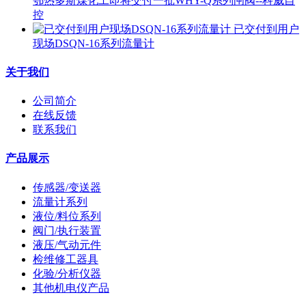
鄂热多斯煤化工即将交付一批WHY-Q系列闸阀--科威自
控
已交付到用户
现场DSQN-16系列流量计
关于我们
公司简介
在线反馈
联系我们
产品展示
传感器/变送器
流量计系列
液位/料位系列
阀门/执行装置
液压/气动元件
检维修工器具
化验/分析仪器
其他机电仪产品