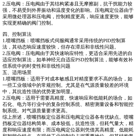
2.压电阀：压电阀由于其结构紧凑且无摩擦副，抗干扰能力较
强，不易受到外界振动和温度变化的影响。压电阀定位器由于
采用微处理器和压电阀，控制精度更高，响应速度更快，能够
实现更精确的阀门控制。
四、控制算法
‌1.喷嘴挡板：喷嘴挡板式伺服阀通常采用传统的PID控制算
法，其动态响应速度较快，但存在滞后和非线性问题。
2.压电阀：压电阀由于其快速响应特性，更适合采用先进的自
适应控制算法，如单神经元自适应PSD控制算法，能够有效补
偿系统中的时变性和非线性问题
五、适用场景‌
1‌.喷嘴挡板：适用于对成本敏感且对精度要求不高的场合，如
一些工业领域中的常规控制。尤其是在气源质量较差的环境
中，其抗造性强的优势更加明显。
2.压电阀：适用于需要高精度、快速响应和低能耗的场合，如
石化、电力等行业中的复杂控制系统、精密测量设备和智能控
制系统。对气源质量要求更高。
综上所述，喷嘴挡板定位器和压电阀定位器各有优缺点。喷嘴
挡板定位器结构简单、成本较低，抗造性强，但耗气量大，精
度和响应速度有限；而压电阀定位器则凭借其高精度、低能耗