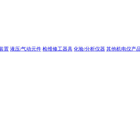
装置
液压/气动元件
检维修工器具
化验/分析仪器
其他机电仪产