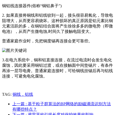
铜铝线连接器件(俗称“铜铝鼻子”)
2. 如果直接将铜线和铝线铰到一起，接头很容易氧化，导致电
阻增大，从而更容易烧坏。这种损坏的真正原因是铝元素比铜
元素活跃的多，在铜铝结合面将产生徐徐多多的微电势（即微
电池），从而产生微电蚀,时间久了接触电阻变大。
普通家庭作业时，先把铜度锡再连接会更可靠些。
3.在电力系统中，铜和铝直接连接，在流过电流时会发生电化
腐蚀，因此要采用铜铝过渡，或在接触面中间垫锡片，有条件
再涂一层导电膏。普通家庭连接时，可给铜线挂锡后再与铝线
连接，可避免电化腐蚀。
TAG:
铜线，铝线
上一篇
: 基于粒子群算法的BP网络的励磁涌流识别方法
有哪些特点？
下一篇
: 避雷器的引线长度对保护效果的影响