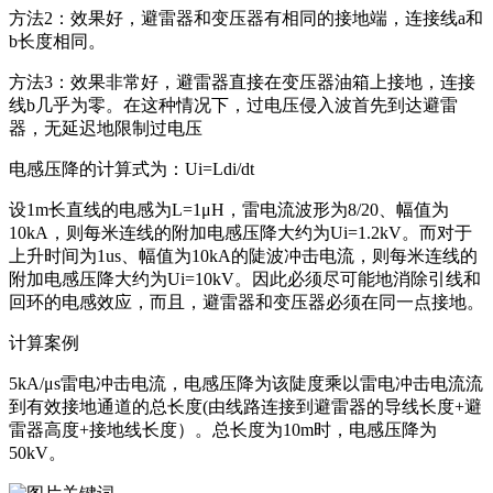
方法2：效果好，避雷器和变压器有相同的接地端，连接线a和
b长度相同。
方法3：效果非常好，避雷器直接在变压器油箱上接地，连接
线b几乎为零。在这种情况下，过电压侵入波首先到达避雷
器，无延迟地限制过电压
电感压降的计算式为：Ui=Ldi/dt
设1m长直线的电感为L=1μH，雷电流波形为8/20、幅值为
10kA，则每米连线的附加电感压降大约为Ui=1.2kV。而对于
上升时间为1us、幅值为10kA的陡波冲击电流，则每米连线的
附加电感压降大约为Ui=10kV。因此必须尽可能地消除引线和
回环的电感效应，而且，避雷器和变压器必须在同一点接地。
计算案例
5kA/μs雷电冲击电流，电感压降为该陡度乘以雷电冲击电流流
到有效接地通道的总长度(由线路连接到避雷器的导线长度+避
雷器高度+接地线长度）。总长度为10m时，电感压降为
50kV。