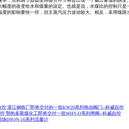
速率，否则调节器如使用微分环节将会出现一个输出量值的跳变
大幅度的改变给水和煤量的设定。也就是说，水煤比的控制只是
温度的影响要快一些，但主蒸汽压力波动较大。相反，采用煤跟
湛江钢铁厂即将交付的一批KW20系列电动阀门--科威自控
鄂热多斯煤化工即将交付一批WHY-Q系列闸阀--科威自控
场DSQN-16系列流量计