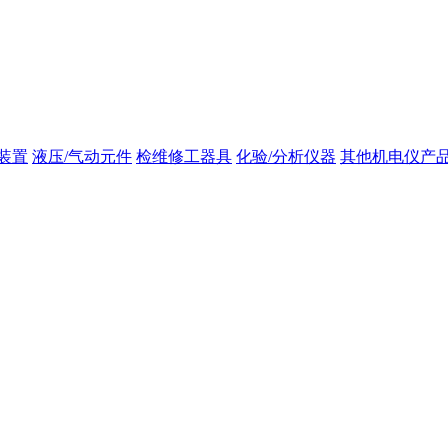
装置
液压/气动元件
检维修工器具
化验/分析仪器
其他机电仪产