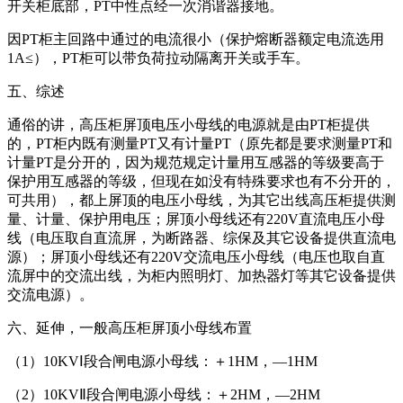
开关柜底部，PT中性点经一次消谐器接地。
因PT柜主回路中通过的电流很小（保护熔断器额定电流选用
1A≤），PT柜可以带负荷拉动隔离开关或手车。
五、综述
通俗的讲，高压柜屏顶电压小母线的电源就是由PT柜提供
的，PT柜内既有测量PT又有计量PT（原先都是要求测量PT和
计量PT是分开的，因为规范规定计量用互感器的等级要高于
保护用互感器的等级，但现在如没有特殊要求也有不分开的，
可共用），都上屏顶的电压小母线，为其它出线高压柜提供测
量、计量、保护用电压；屏顶小母线还有220V直流电压小母
线（电压取自直流屏，为断路器、综保及其它设备提供直流电
源）；屏顶小母线还有220V交流电压小母线（电压也取自直
流屏中的交流出线，为柜内照明灯、加热器灯等其它设备提供
交流电源）。
六、延伸，一般高压柜屏顶小母线布置
（1）10KVⅠ段合闸电源小母线：＋1HM，—1HM
（2）10KVⅡ段合闸电源小母线：＋2HM，—2HM