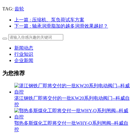
TAG:
齿轮
上一篇
: 压缩机、泵负荷试车方案
下一篇
: 轴承润滑脂加的越多润滑效果越好？
新闻动态
行业知识
企业新闻
为您推荐
湛江钢铁厂即将交付的一批KW20系列电动阀门--科威自
控
鄂热多斯煤化工即将交付一批WHY-Q系列闸阀--科威自
控