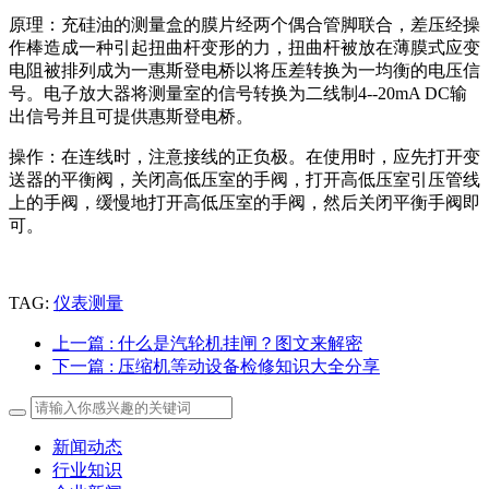
原理：充硅油的测量盒的膜片经两个偶合管脚联合，差压经操
作棒造成一种引起扭曲杆变形的力，扭曲杆被放在薄膜式应变
电阻被排列成为一惠斯登电桥以将压差转换为一均衡的电压信
号。电子放大器将测量室的信号转换为二线制4--20mA DC输
出信号并且可提供惠斯登电桥。
操作：在连线时，注意接线的正负极。在使用时，应先打开变
送器的平衡阀，关闭高低压室的手阀，打开高低压室引压管线
上的手阀，缓慢地打开高低压室的手阀，然后关闭平衡手阀即
可。
TAG:
仪表测量
上一篇
: 什么是汽轮机挂闸？图文来解密
下一篇
: 压缩机等动设备检修知识大全分享
新闻动态
行业知识