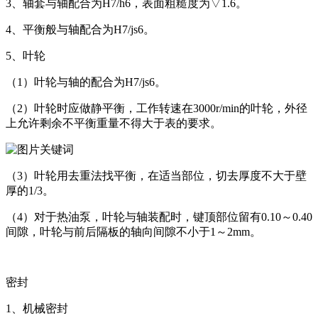
3、轴套与轴配合为H7/h6，表面粗糙度为▽1.6。
4、平衡般与轴配合为H7/js6。
5、叶轮
（1）叶轮与轴的配合为H7/js6。
（2）叶轮时应做静平衡，工作转速在3000r/min的叶轮，外径
上允许剩余不平衡重量不得大于表的要求。
（3）叶轮用去重法找平衡，在适当部位，切去厚度不大于壁
厚的1/3。
（4）对于热油泵，叶轮与轴装配时，键顶部位留有0.10～0.40
间隙，叶轮与前后隔板的轴向间隙不小于1～2mm。
密封
1、机械密封