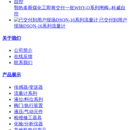
鄂热多斯煤化工即将交付一批WHY-Q系列闸阀--科威自
控
已交付到用户
现场DSQN-16系列流量计
关于我们
公司简介
在线反馈
联系我们
产品展示
传感器/变送器
流量计系列
液位/料位系列
阀门/执行装置
液压/气动元件
检维修工器具
化验/分析仪器
其他机电仪产品