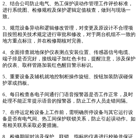
2、结合公司防止电气、热工保护误动作管理工作评价标准，
进行系统图、检修规程及保护逻辑定值核查，做到与现场一
致。
3、规范设备异动和逻辑修改管理，对变更及原设计不合理项
目按照相关技术规定进行审批和修改，对于两台机组不一致的
地方重点标注，并在检修期核对完善。
4、全面排查就地保护仪表测点安装位置、传感器信号电缆、
端子排是否完好，接线端子加红色卡扣，提醒注意，涉及保护
的仪表、取样管路加装红色醒目警示标识。
5、重要设备及辅机就地控制柜操作旋钮、按钮加装防误碰保
护罩或挡板。
6、每日检查各电子间通行门语音报警器是否工作正常，及时
处理不能正常提示语音的报警器，防止工作人员走错间隔。
7、在停运定检设备上工作前，需明确所停设备与其它运行设
备是否有电气间、热工间保护联锁关系，防止引起误动作。如
有相关联系采取必要措施。
8、检修期间对涉及保护、联锁、指标的仪表进行校验并保证