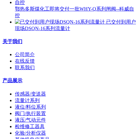
鄂热多斯煤化工即将交付一批WHY-Q系列闸阀--科威自
控
已交付到用户
现场DSQN-16系列流量计
关于我们
公司简介
在线反馈
联系我们
产品展示
传感器/变送器
流量计系列
液位/料位系列
阀门/执行装置
液压/气动元件
检维修工器具
化验/分析仪器