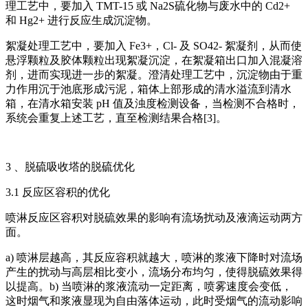
理工艺中，要加入 TMT-15 或 Na2S硫化物与废水中的 Cd2+
和 Hg2+ 进行反应生成沉淀物。
絮凝处理工艺中，要加入 Fe3+，Cl- 及 SO42- 絮凝剂，从而使
悬浮颗粒及胶体颗粒出现絮凝沉淀，在絮凝箱出口加入混凝溶
剂，进而实现进一步的絮凝。澄清处理工艺中，沉淀物由于重
力作用沉于池底形成污泥，箱体上部形成的清水溢流到清水
箱，在清水箱安装 pH 值及浊度检测设备，当检测不合格时，
系统会重复上述工艺，直至检测结果合格[3]。
3 、脱硫吸收塔的脱硫优化
3.1 反应区容积的优化
喷淋反应区容积对脱硫效果的影响有流场扰动及液滴运动两方
面。
a) 喷淋层越高，其反应容积就越大，喷淋的浆液下降时对流场
产生的扰动与高层相比变小，流场分布均匀，使得脱硫效果得
以提高。b) 当喷淋的浆液流动一定距离，喷雾速度会变低，
这时烟气和浆液显现为自由落体运动，此时受烟气的流动影响