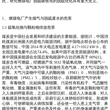
此，研究燃煤电厂脱硫吸收塔的脱硫优化具有重大意义。
1 、燃煤电厂产生烟气与脱硫废水的危害
1.1 硫氧化物与颗粒物排放危害
煤炭是中国社会发展和经济建设的主要能源。据统计，中国消
耗煤炭比例最大的是电力能源消耗。据中国电企联合会公布的
数据可知，中国 2014 年火电总发电量是 4.17×1012 kW·h，在
全国总发电量中占比74.4%。如果中国不改变原能源结构，未
来中国煤炭能源在全国总发电能源中占比仍将高于 60%[1]。
煤炭含有可燃硫，经燃烧产生 SO2 等硫氧化物，并同烟气一
起排入大气。该气体为中等刺激性无色气体，对大气污染较为
严重。大气污染物中可吸入的颗粒物 （PM1）0 ，特别是细小
的颗粒物 （PM2.）5 ，因粒径较小，容易吸附空气中的有
害、有毒物质，比如病毒和细菌、污染性有机粒子、气态酸性
氧化物、重金属微粒等。这些有害、有毒的气体及颗粒物可进
入人体的呼吸系统，之后在肺部沉积，或进入人体血液，对人
体黏膜及肺泡造成伤害，容易引起人体肺组织纤维化，形成肺
心病，可使哮喘病人病情加重，还会使一些人患上支气管、鼻
咽等慢性疾病，严重者会危及性命，给人们的身体健康造成严