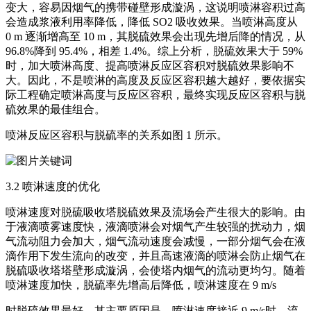
变大，容易因烟气的携带碰壁形成漩涡，这说明喷淋容积过高
会造成浆液利用率降低，降低 SO2 吸收效果。当喷淋高度从
0 m 逐渐增高至 10 m，其脱硫效果会出现先增后降的情况，从
96.8%降到 95.4%，相差 1.4%。综上分析，脱硫效果大于 59%
时，加大喷淋高度、提高喷淋反应区容积对脱硫效果影响不
大。因此，不是喷淋的高度及反应区容积越大越好，要依据实
际工程确定喷淋高度与反应区容积，最终实现反应区容积与脱
硫效果的最佳组合。
喷淋反应区容积与脱硫率的关系如图 1 所示。
3.2 喷淋速度的优化
喷淋速度对脱硫吸收塔脱硫效果及流场会产生很大的影响。由
于液滴喷雾速度快，液滴喷淋会对烟气产生较强的扰动力，烟
气流动阻力会加大，烟气流动速度会减慢，一部分烟气会在液
滴作用下发生流向的改变，并且高速液滴的喷淋会防止烟气在
脱硫吸收塔塔壁形成漩涡，会使塔内烟气的流动更均匀。随着
喷淋速度加快，脱硫率先增高后降低，喷淋速度在 9 m/s
时脱硫效果最好。其主要原因是，喷淋速度接近 9 m/s时，流