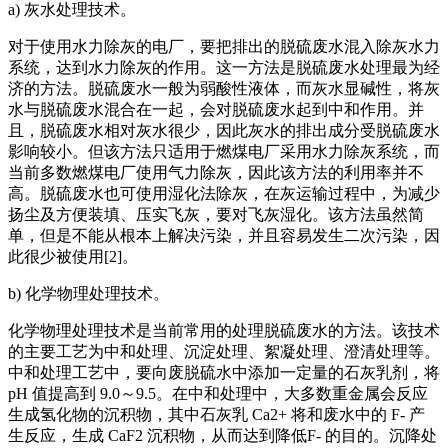
a) 灰水处理技术。
对于使用水力除灰的电厂，要把排出的脱硫废水混入除灰水力
系统，达到水力除灰的作用。这一方法是脱硫废水处理最为经
济的方法。脱硫废水一般为弱酸性液体，而灰水显碱性，将灰
水与脱硫废水混合在一起，会对脱硫废水起到中和作用。并
且，脱硫废水相对灰水很少，因此灰水的排出成分受脱硫废水
影响较小。但该方法只适用于燃煤电厂采用水力除灰系统，而
当前多数燃煤电厂使用气力除灰，因此该方法的利用率并不
高。脱硫废水也可使用湿化法除灰，在灰运输过程中，为减少
扬尘及方便装填、压实飞灰，要对飞灰湿化。该方法虽然简
单，但是不能从根本上解决污染，并且容易发生二次污染，因
此很少被使用[2]。
b) 化学物理处理技术。
化学物理处理技术是当前常用的处理脱硫废水的方法。该技术
的主要工艺为中和处理、沉淀处理、絮凝处理、澄清处理等。
中和处理工艺中，要向废脱硫水中添加一定量的石灰乳剂，将
pH 值提高到 9.0～9.5。在中和处理中，大多数重金属会反应
生成氢化物的沉积物，其中石灰乳 Ca2+ 将和废水中的 F- 产
生反应，生成 CaF2 沉积物，从而达到降低F- 的目的。沉降处