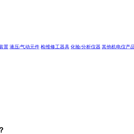
装置
液压/气动元件
检维修工器具
化验/分析仪器
其他机电仪产
？