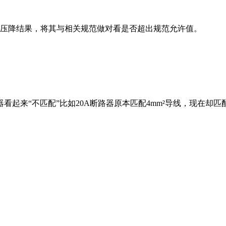
的压降结果，将其与相关规范做对看是否超出规范允许值。
来“不匹配”比如20A断路器原本匹配4mm²导线，现在却匹配
。
。