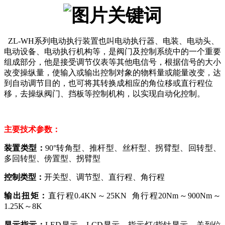
ZL-WH系列电动执行装置也叫电动执行器
、
电装、电动头、
电动设备、电动执行机构等
，
是阀门及控制系统中的一个重要
组成
部分，他是接受调节仪表等其他电信号，根据信号的大小
改变操纵量，使输入或输出控制对象的物料量或能量改变，达
到自动调节目的
，
也可
将其转换成相应的角位移或直行程位
移，去操纵阀门、挡板等控制机构，以实现自动
化
控制。
主要技术参数：
装置类型
：
90°转角型、推杆型、丝杆型、拐臂型、回转型、
多回转型、傍置型、拐臂型
控制类型：
开关型、调节型、直行程、角行程
输出扭矩：
直行程
0.4KN～25KN 角行程20Nm～900Nm～
1.25K～8K
显示指示：
LED显示、LCD显示、指示灯/指针显示、关到位