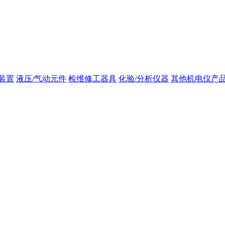
装置
液压/气动元件
检维修工器具
化验/分析仪器
其他机电仪产