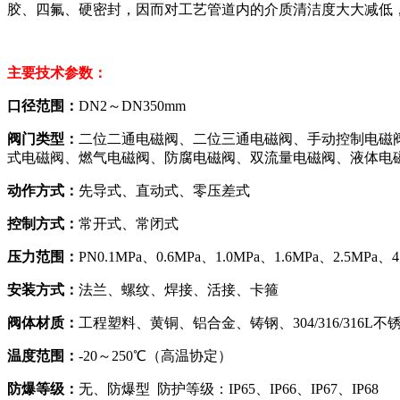
胶、四氟、硬密封，因而对工艺管道内的介质清洁度大大减低
主要技术参数：
口径
范围：
DN2～DN350mm
阀门类型：
二位二通电磁阀、二位三通电磁阀、手动控制电磁
式电磁阀、燃气电磁阀、防腐电磁阀、双流量电磁阀、液体电
动作方式
：
先导式、直动式、零压差式
控制方式：
常开式、常闭式
压力范围：
PN0.
1
MPa、0.6MPa、1.0MPa、1.6MPa、2.5MPa、4
安装方式：
法兰
、螺纹、焊接、活接、卡箍
阀体材质：
工程塑料、黄铜、铝合金、铸钢、
304/316/31
温度范围：
-20～250℃（高温协定）
防爆等级：
无、防爆型
防护等级：IP65、IP66、IP67、IP68