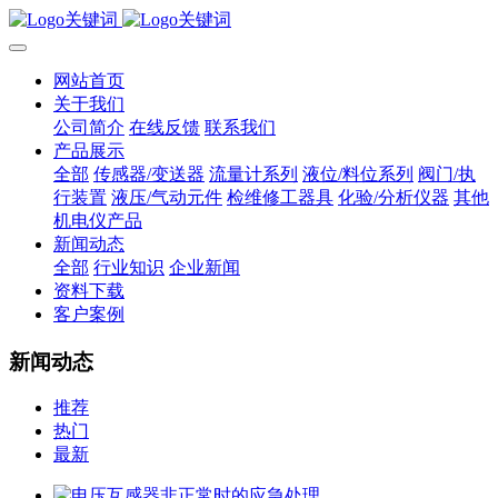
网站首页
关于我们
公司简介
在线反馈
联系我们
产品展示
全部
传感器/变送器
流量计系列
液位/料位系列
阀门/执
行装置
液压/气动元件
检维修工器具
化验/分析仪器
其他
机电仪产品
新闻动态
全部
行业知识
企业新闻
资料下载
客户案例
新闻动态
推荐
热门
最新