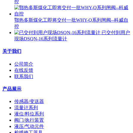
控
鄂热多斯煤化工即将交付一批WHY-Q系列闸阀--科威自
控
已交付到用户
现场DSQN-16系列流量计
关于我们
公司简介
在线反馈
联系我们
产品展示
传感器/变送器
流量计系列
液位/料位系列
阀门/执行装置
液压/气动元件
检维修工器具