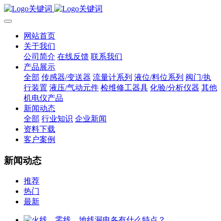
网站首页
关于我们
公司简介
在线反馈
联系我们
产品展示
全部
传感器/变送器
流量计系列
液位/料位系列
阀门/执
行装置
液压/气动元件
检维修工器具
化验/分析仪器
其他
机电仪产品
新闻动态
全部
行业知识
企业新闻
资料下载
客户案例
新闻动态
推荐
热门
最新