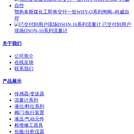
鄂热多斯煤化工即将交付一批WHY-Q系列闸阀--科威自
控
已交付到用户
现场DSQN-16系列流量计
关于我们
公司简介
在线反馈
联系我们
产品展示
传感器/变送器
流量计系列
液位/料位系列
阀门/执行装置
液压/气动元件
检维修工器具
化验/分析仪器