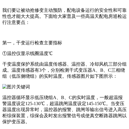
我们要让被动抢修变主动预防，配电设备运行的安全性和可靠
性也才能大大提高。下面给大家普及一些高温天配电房巡检运
行注意要点：
第一，干变运行检查主要指标
①温控仪显示线圈温度℃
干变温度保护系统由温度传感器、温控器、冷却风机三部分组
成。温度传感器有3个，分别检测干式变压器A、B、C三相绕
组（低压侧绕组）的实时温度。传感器图片如下图所示：
温控器循环显示低压绕组A、B、C的实时温度，一般超温报
警温度设定125-130℃，超温跳闸温度设定145-150℃。当变压
器温度出现异常时，温控器的报警、跳闸等输出信号进入高压
柜综保装置，综保会及时发出报警信号或使真空断路器跳闸以
保护变压器。