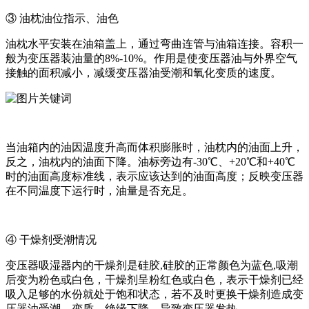
③ 油枕油位指示、油色
油枕水平安装在油箱盖上，通过弯曲连管与油箱连接。容积一
般为变压器装油量的8%-10%。作用是使变压器油与外界空气
接触的面积减小，减缓变压器油受潮和氧化变质的速度。
当油箱内的油因温度升高而体积膨胀时，油枕内的油面上升，
反之，油枕内的油面下降。油标旁边有-30℃、+20℃和+40℃
时的油面高度标准线，表示应该达到的油面高度；反映变压器
在不同温度下运行时，油量是否充足。
④ 干燥剂受潮情况
变压器吸湿器内的干燥剂是硅胶,硅胶的正常颜色为蓝色,吸潮
后变为粉色或白色，干燥剂呈粉红色或白色，表示干燥剂已经
吸入足够的水份就处于饱和状态，若不及时更换干燥剂造成变
压器油受潮、变质、绝缘下降，导致变压器发热。