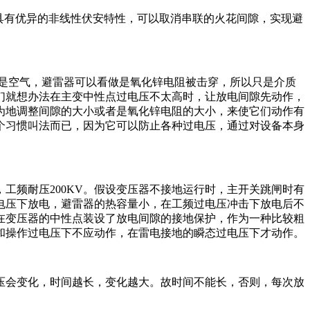
具有优异的非线性伏安特性，可以取消串联的火花间隙，实现避
是空气，避雷器可以看做是氧化锌电阻被击穿，所以只是介质
们就想办法在主变中性点过电压不太高时，让放电间隙先动作，
为地调整间隙的大小或者是氧化锌电阻的大小，来使它们动作有
个习惯叫法而已，因为它可以防止各种过电压，通过对设备本身
，工频耐压200KV。假设变压器不接地运行时，主开关跳闸时有
电压下放电，避雷器的热容量小，在工频过电压冲击下放电后不
在变压器的中性点装设了放电间隙的接地保护，作为一种比较粗
和操作过电压下不应动作，在雷电接地的瞬态过电压下才动作。
压会变化，时间越长，变化越大。故时间不能长，否则，每次放