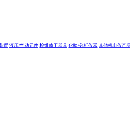
装置
液压/气动元件
检维修工器具
化验/分析仪器
其他机电仪产