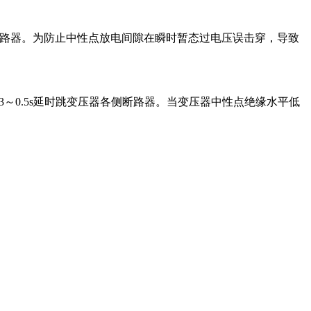
器各侧断路器。为防止中性点放电间隙在瞬时暂态过电压误击穿，导致
0.3～0.5s延时跳变压器各侧断路器。当变压器中性点绝缘水平低