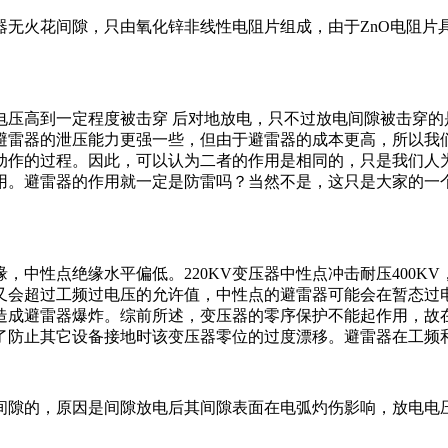
器无火花间隙，只由氧化锌非线性电阻片组成，由于ZnO电阻片
电压高到一定程度被击穿 后对地放电，只不过放电间隙被击穿的
避雷器的泄压能力更强一些，但由于避雷器的成本更高，所以我
动作的过程。因此，可以认为二者的作用是相同的，只是我们人
用。避雷器的作用就一定是防雷吗？当然不是，这只是大家的一
中性点绝缘水平偏低。220KV变压器中性点冲击耐压400KV
又会超过工频过电压的允许值，中性点的避雷器可能会在暂态过
造成避雷器爆炸。综前所述，变压器的零序保护不能起作用，故
了防止其它设备接地时该变压器零位的过度漂移。避雷器在工频
间隙的，原因是间隙放电后其间隙表面在电弧灼伤影响，放电电