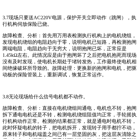
3.7现场只要送AC220V电源，保护开关立即动作（跳闸），执
行机构伺放保险已烧。
故障检查、分析：首先用万用表检测执行机构上的电机绕组，
发现电机绕组的电阻趋向于零，说明电机已短路，再检测抱闸
两端电阻，电阻趋向于无穷大，说明抱闸已坏，正常应是
1.45kΩ左右。此情况应是由于抱闸坏了之后把电机抱死而现场
没有及时发现，使电机长期处于堵转发热，工作最终使电机相
间绝缘破坏所导致的。故障处理：更换新的抱闸和电机，把驱
动板的保险管装上，重新调试，恢复正常运作。
3.8无论现场给什么信号电机都不动作。
故障检查、分析：直接在电机绕组间通电，电机也不转，抱闸
拆下通电电机还是不转，检测电机绕组阻值均正常，手轮摇执
行机构动作正常。检测的结果都正常，就是通电时电机不转，
此时怀疑电机的转子，把电机拆开，发现转子用手都拧不动，
原来转子和电机端盖之间已有一层坚固的灰，把这层灰清除之