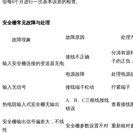
⑥每6个月进行一次基本误差的检查。
安全栅常见故障与处理
故障原因
处理
故障现象
分清有源
接线不正确
子的正负
输入安全栅连接的变送器无电
电源故障
处理电源
输入无信号
接线端子松动
拧紧端子
A、B、C三根线接线
热电阻输入式安全栅无输出
查看接线
错误
安全栅输出信号偏差大，不线
安全栅参数设置不对
重新核对
性