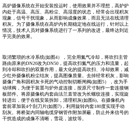
高炉摄像系统在开始安装投运时，使用效果并不理想，高炉炉
内处于高温、高压、高粉尘、高湿度的状态，经常会出现积灰
现象，信号干扰现象，从而影响成像效果，而且无法在线清理
积灰。为了摄像系统在高炉内长期稳定地在线运行，针对以上
情况，技术人员对摄像系统进行了一系列的改进，最终达到近
乎完美的效果。
取消繁琐的水冷系统(如图4），完全用氮气冷却，将吹扫主管
路由原来的DN20改为DN50，提高吹扫氮气的压力和流量，起
到冷却和吹扫的双重作用，最大化的提高吹扫、冷却效果，减
少红外摄像机粉尘结灰，提高图像质量。去掉经常积灰，影响
摄像广角和因积灰卡死的气动控制切断闸阀(如图5），改为手
动球阀，为便于装置与炉外皮连接，按原尺寸制作一套连接钢
板部件。将原摄像机内套由法兰直管改为长螺纹连接，实现旋
转进出，便于在线安装拆卸，清理积灰(如图6)。在摄像机内
套前罩加装4个刮刀片(如图7)，利用旋转内套180度实现手动
刮灰。将桥架内同轴电缆穿钢管作附加屏蔽，防止外来信号的
干扰造成的成像不清晰，雪花，波纹等。