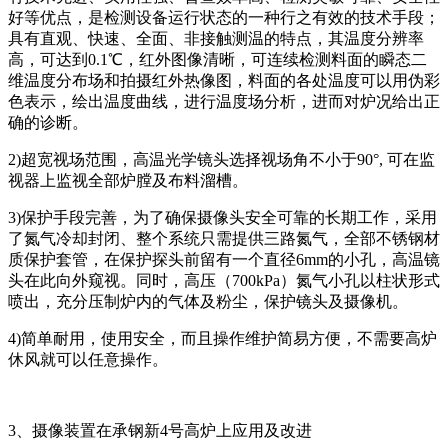
好等优点，是检测设备运行状态的一种行之有效的技术手段；
具有直观、快速、全面、非接触测温的特点，其温度分辨率
高，可达到0.1℃，红外图像清晰，可连续检测料面的瞬态二
维温度分布场和拍摄红外热像图，料面的各处温度可以用伪彩
色表示，绘出温度曲线，进行温度场分析，进而对炉况给出正
确的诊断。
2)超宽视场范围，高温光学镜头选择视场角不小于90°, 可在监
视器上监视全部炉膛及布料溜槽。
3)保护手段完善，为了确保摄像头安全可靠的长期工作，采用
了氮气冷却封闭、整个系统只需提供三路氮气，全部不锈钢材
质保护套管，在保护探头前留有一个直径6mm的小孔，高温镜
头在此向外窥视。同时，高压（700kPa）氮气小孔以柱状形式
喷出，充分压制炉内的气体及粉尘，保护镜头及摄像机。
4)简单耐用，使用安全，而且操作维护简易方便，不需要高炉
休风就可以任意操作。
3、摄像装置在承钢新4号高炉上应用及改进