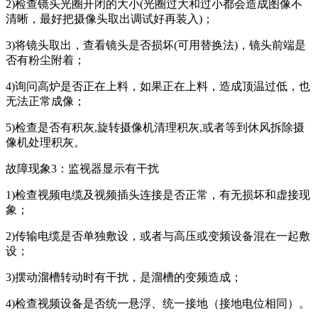
2)检查镜头光圈开闭的大小(光圈过大和过小都会造成图像不
清晰，最好把摄像头取出调试好再装入)；
3)将镜头取出，查看镜头是否损坏(可用替换法)，镜头前端是
否有粉尘附着；
4)询问高炉是否正在上料，如果正在上料，造成顶温过低，也
无法正常成像；
5)检查是否有积灰,旋转摄像机清理积灰,或者等到休风拆除摄
像机处理积灰。
故障现象3：监视器显示有干扰
1)检查视频电缆及视频插头连接是否正常，有无损坏和虚接现
象；
2)传输电缆是否单独敷设，或者与高压或变频设备混在一起敷
设；
3)摆动溜槽转动时有干扰，是溜槽的变频造成；
4)检查视频设备是否统一悬浮、统一接地（接地电位相同）。