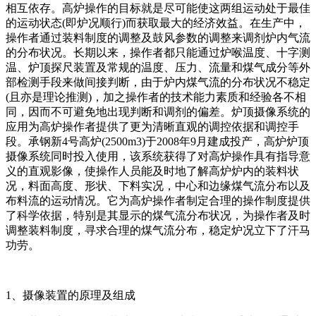
相互依存。高炉操作的目标就是尽可能使这两组运动处于最佳
的运动状态(即炉况顺行)而获取最大的经济效益。在生产中，
操作者通过装料制度的调整及鼓风参数的调整来调剂炉内气流
的分布状况。长期以来，操作者都只能通过炉喉温度、十字测
温、炉顶探尺装置及常规的温度、压力、流量和煤气成分等外
部检测手段来做间接判断，由于炉内煤气流的分布状况不稳定
(且亦是理论推测)，加之操作者的技术能力素质和经验各不相
同，因而不可避免地出现判断和调剂的偏差。炉顶摄像系统的
应用为高炉操作者提供了更为清晰直观的调控依据和调控手
段。承钢新4号高炉(2500m3)于2008年9月建成投产，高炉炉顶
摄像系统同时投入使用，该系统获得了对高炉操作具有指导意
义的直观影像，使操作人员能及时地了解高炉炉内的装料状
况，料面高度、形状、下料实况，中心和边缘煤气流分布以及
布料流的运动情况。它为高炉操作者制定合理的操作制度提供
了科学依据，特别是其显示的煤气流分布状况，为操作者及时
调整装料制度，寻求合理的煤气流分布，稳定炉况立下了汗马
功劳。
1、摄像装置的原理及组成