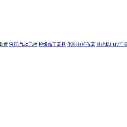
装置
液压/气动元件
检维修工器具
化验/分析仪器
其他机电仪产