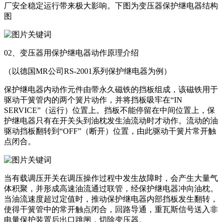
厂安全稳定运行带来极大影响。下图为变压器保护继电器结构
图
02、变压器用保护继电器动作原理介绍
（以德国MR公司RS-2001系列保护继电器为例）
保护继电器内动作元件由带永久磁铁的挡板组成，该磁铁用于
驱动干簧管内的两个簧片动作，并将挡板吸牢在“IN
SERVICE”（运行）位置上。挡板不能停留在中间位置上，保
护继电器只有在开关头到油枕发生油流动时才动作。流动的油
驱动挡板翻转到“OFF”（断开）位置，由此驱动干簧片常开触
点闭合。
当有载调压开关在调压操作过程中发生故障时，会产生大量气
体积聚，并形成高速油流通过联管，经保护继电器冲向油枕。
当油流速度超过定值时，推动保护继电器内部挡板发生翻转，
使得干簧管中的常开触点闭合，回路导通，重瓦斯信号送入非
电量保护装置后出口跳闸，切除变压器。