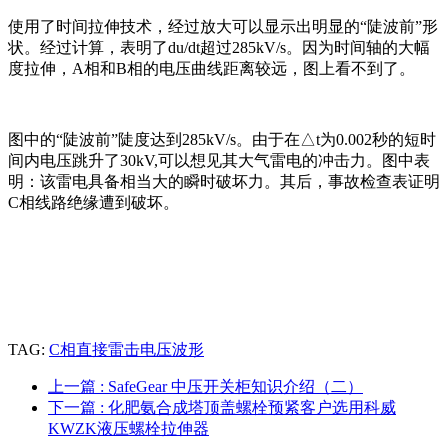
使用了时间拉伸技术，经过放大可以显示出明显的“陡波前”形
状。经过计算，表明了du/dt超过285kV/s。因为时间轴的大幅
度拉伸，A相和B相的电压曲线距离较远，图上看不到了。
图中的“陡波前”陡度达到285kV/s。由于在△t为0.002秒的短时
间内电压跳升了30kV,可以想见其大气雷电的冲击力。图中表
明：该雷电具备相当大的瞬时破坏力。其后，事故检查表证明
C相线路绝缘遭到破坏。
TAG:
C相直接雷击电压波形
上一篇
: SafeGear 中压开关柜知识介绍（二）
下一篇
: 化肥氨合成塔顶盖螺栓预紧客户选用科威
KWZK液压螺栓拉伸器