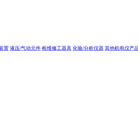
装置
液压/气动元件
检维修工器具
化验/分析仪器
其他机电仪产