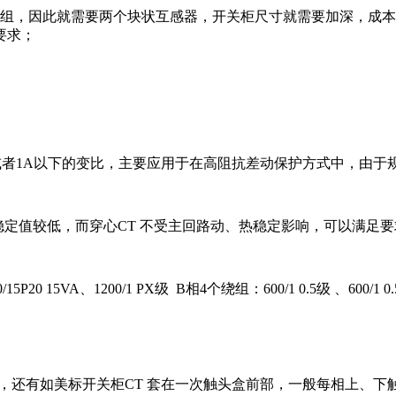
次绕组，因此就需要两个块状互感器，开关柜尺寸就需要加深，成本
要求；
于1A或者1A以下的变比，主要应用于在高阻抗差动保护方式中，
热稳定值较低，而穿心CT 不受主回路动、热稳定影响，可以满足
0 15VA、1200/1 PX级 B相4个绕组：600/1 0.5级 、600/1 0.5级
套管上，还有如美标开关柜CT 套在一次触头盒前部，一般每相上、