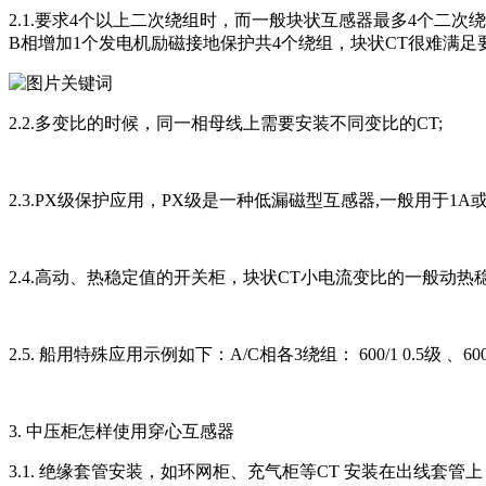
2.1.要求4个以上二次绕组时，而一般块状互感器最多4个二
B相增加1个发电机励磁接地保护共4个绕组，块状CT很难满足
2.2.多变比的时候，同一相母线上需要安装不同变比的CT;
2.3.PX级保护应用，PX级是一种低漏磁型互感器,一般用
2.4.高动、热稳定值的开关柜，块状CT小电流变比的一般动
2.5. 船用特殊应用示例如下：A/C相各3绕组： 600/1 0.5级 、600/15P2
3. 中压柜怎样使用穿心互感器
3.1. 绝缘套管安装，如环网柜、充气柜等CT 安装在出线