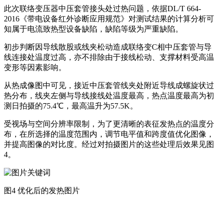
此次联络变压器中压套管接头处过热问题，依据DL/T 664-
2016《带电设备红外诊断应用规范》对测试结果的计算分析可
知属于电流致热型设备缺陷，缺陷等级为严重缺陷。
初步判断因导线散股或线夹松动造成联络变C相中压套管与导
线连接处温度过高，亦不排除由于接线松动、支撑材料受高温
变形等因素影响。
从热成像图中可见，接近中压套管线夹处附近导线成螺旋状过
热分布，线夹左侧与导线接线处温度最高，热点温度最高为初
测日拍摄的75.4℃，最高温升为57.5K。
受视场与空间分辨率限制，为了更清晰的表征发热点的温度分
布，在所选择的温度范围内，调节电平值和跨度值优化图像，
并提高图像的对比度。经过对拍摄图片的这些处理后效果见图
4。
图4 优化后的发热图片