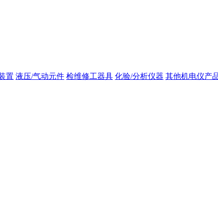
装置
液压/气动元件
检维修工器具
化验/分析仪器
其他机电仪产