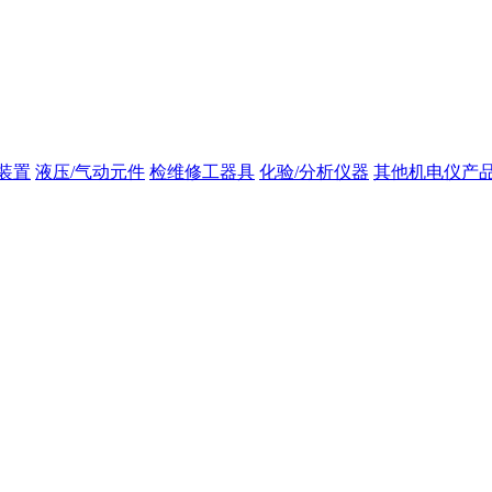
装置
液压/气动元件
检维修工器具
化验/分析仪器
其他机电仪产