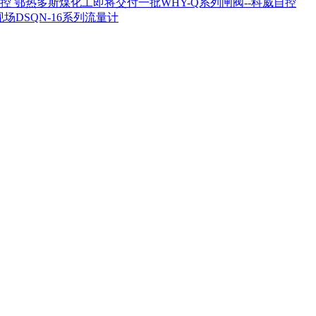
鄂热多斯煤化工即将交付一批WHY-Q系列闸阀--科威自控
场DSQN-16系列流量计