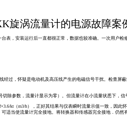
S-XK旋涡流量计的电源故障案
蒸汽的一台表，安装运行后一直都很正常，数据也较准确。一次用户
压线经过，怀疑是电动机及高压线产生的电磁信号干扰。检查屏蔽线
小信号切除参数，流量计显示为零）。但流量计在小流量状悉下，
∫=f×3.6/kt（m3/h），正好其结果与仪表瞬时流量示值一
形上时．可适当使流量计完全接地。将转换器和传感器完全接地．仍然