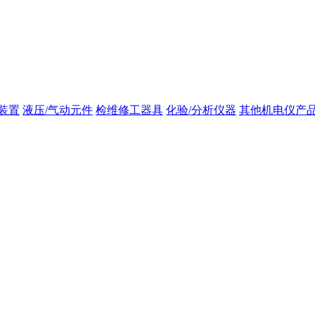
装置
液压/气动元件
检维修工器具
化验/分析仪器
其他机电仪产