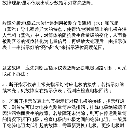
故障现象:显示仪表出现少数指示灯常亮故障。
故障分析:电极式水位计是利用被测介质液相（水）和气相
（蒸汽）导电率差异大的特点，使得汽包测量简上的电极在浸
人气相（蒸汽）中，对筒体的阻抗发生数量级的变化，从而将
被测容器的液位转化为电量信号，再经放大处理后，由指示仪
表上一串指示灯的“亮”或“火”来指示液位高度范围。
题述故障，应先判断足指示仪表故障还是电极回路引起，可采
取如下办法：
a．断开指示仪表上常亮指示灯对应电极的接线，若指示灯继
续常亮，则故障应在指示仪表，否则应检查电极回路；
b．若断开指示仪表上常亮指示灯对应电极的接线，指示灯熄
灭，则首先可以对电接点测量筒冲洗排污，排陈电极绝缘端子
因沾污物而发生的故障。若故障还未消除，则可在停运测量筒
的情况下拆下电极，检查电极内外极之间的绝缘电阻。一般属
于绝缘电阻太低引起的故障．需重新更换}电极。更换电极时