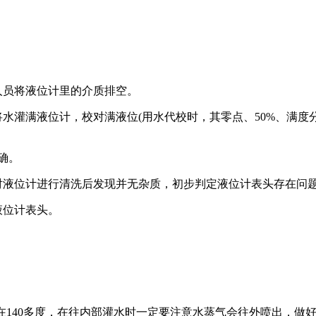
人员将液位计里的介质排空。
灌满液位计，校对满液位(用水代校时，其零点、50%、满度分为分
正确。
对液位计进行清洗后发现并无杂质，初步判定液位计表头存在问
液位计表头。
在140多度，在往内部灌水时一定要注意水蒸气会往外喷出，做