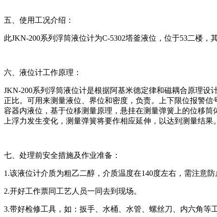
五、使用工况介绍：
此JKN-200系列浮筒液位计为C-5302塔釜液位，位于53二楼
六、液位计工作原理：
JKN-200系列浮筒液位计是根据阿基米德定律和磁耦合原
正比。可用来测量液位、界位和密度，负责。上下限位报警信
容器内液位，基于位移测量原理，悬挂在测量弹簧上的位移筒
上浮力发生变化，测量弹簧将要作相应延伸，以达到测量结果
七、处理前安全措施及作业准备：
1.该液位计介质为粗乙二醇，介质温度在140度左右，需注意
2.开好工作票同工艺人员一同去到现场。
3.带好检修工具，如：扳手、水桶、水管、螺丝刀、内六角等