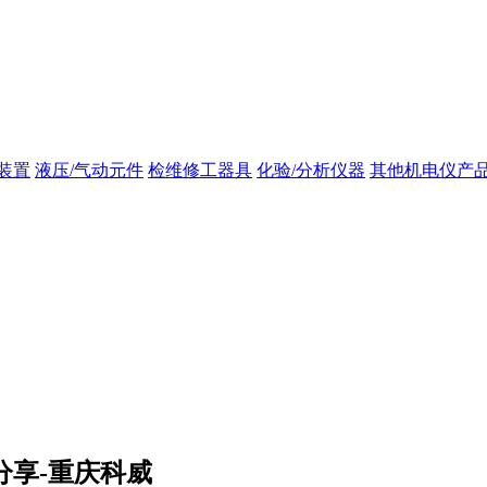
装置
液压/气动元件
检维修工器具
化验/分析仪器
其他机电仪产
分享-重庆科威