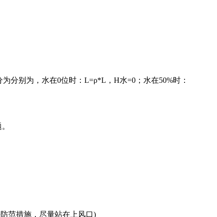
别为，水在0位时：L=ρ*L，H水=0；水在50%时：
题。
好防范措施，尽量站在上风口)