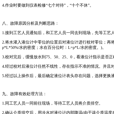
4.作业时要做到仪表检修“七个对待”，“十个不休”。
八、故障原因分析及判断思路：
1.接到工艺人员通知后，和工艺人员一同去到现场，先等工艺
2.将水灌入液位计中零位的位置后对液位计进行校对零位；再将水
ρ*L*50%/水的密度；水在百分位时：L=ρ*L/水的密度。)。
3.校对完后，缓慢放水到75、50、25、0，看液位计指示是否
4.经过校对后液位计任然不线性，存在指示不准的情况。并且
5.经过以上操作后，最后确定液位计表头存在问题，选择更换
九、故障有效处理方法：
1.同工艺人员一同前往现场，等待工艺人员将介质排空。
2.确认介质排空后，用冷水对液位计内部降温(由于该介质温度