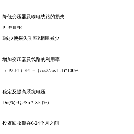
降低变压器及输电线路的损失
P=3*IⅡ*R
I减少使损失功率P相应减少
增加变压器及线路的利用率
（ P2-P1）/P1 =（cos2/cos1 -1)*100%
稳定及提高系统电压
Du(%)=Qc/Sn * Xk (%)
投资回收期在6-24个月之间